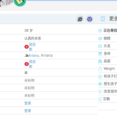
0
更
38 岁
正在尋找
认真的关系
眼睛
突尼
头发
斯
身体
Ariana
Ariana
,
高度
突尼
斯
Weight
单
有孩子
未标明
想生孩
未标明
改变城市
未标明
宗教
登录
登录