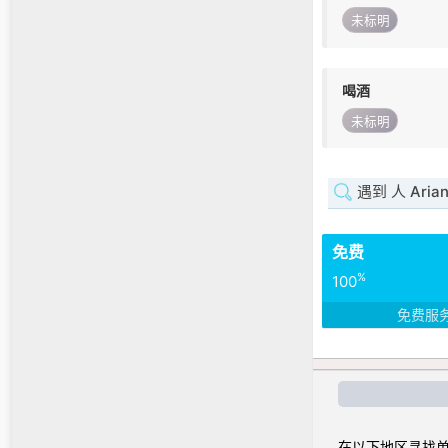
未标明
喝酒
未标明
遇到 人 Aria
免费
%
100
免费服
在以下地区寻找单