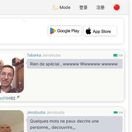
Mode
登录
注册
💖
💕
Tabarka
Jendouba
0.8
Rien de spécial , wwwww Wwwwww wwwww
岁
ed196
62
Jendouba
Jendouba
0.9
Quelques mots ne peux decrire une
personne,, decouvrire,,,