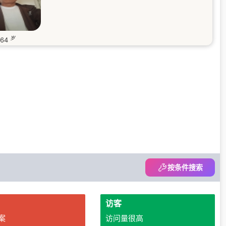
岁
64
按条件搜索
访客
案
访问量很高