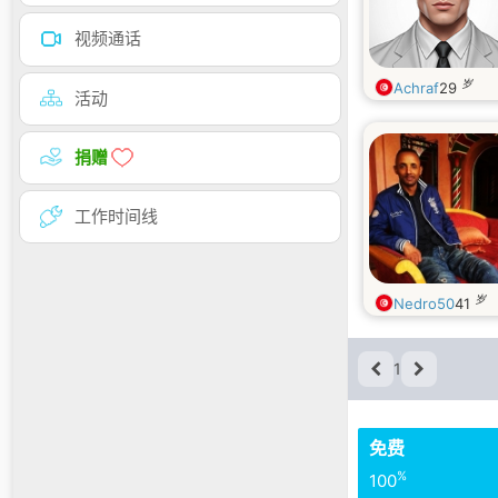
视频通话
岁
Achraf
29
活动
捐赠
工作时间线
岁
Nedro50
41
1
免费
%
100