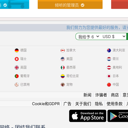
务
倾听的管理员
我们努力为您提供最好的服务，请
德国
加拿大
澳大利亚
瑞士
美国
荷兰
英国
墨西哥
奥地利
葡萄牙
哥伦比亚
日本
已禁用
宠物
中国
新闻
|
诈骗者
|
商店
|
意
Cookie和GDPR
|
广告
|
关于我们
|
隐私
|
使用条款
|
网络 - 团结我们联系