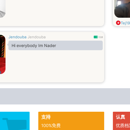
Tej19
Jendouba
Jendouba
0.8
Hi everybody Im Nader
支持
认真
100%免费
优质档