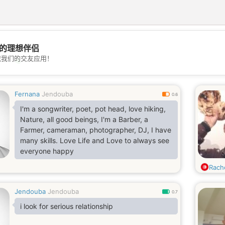
的理想伴侣
载我们的交友应用！
💖
💕
Fernana
Jendouba
0.6
I'm a songwriter, poet, pot head, love hiking,
Nature, all good beings, I'm a Barber, a
Farmer, cameraman, photographer, DJ, I have
many skills. Love Life and Love to always see
everyone happy
Rach
Jendouba
Jendouba
0.7
i look for serious relationship