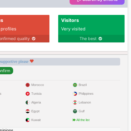
us
Visitors
 profiles
Very visited
nfirmed quality
The best
 supportive please
Morocco
Brazil
s
Tunisia
Philippines
Algeria
Lebanon
Egypt
Gulf
Kuwait
All the list
pinions