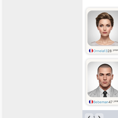
year
Ornela13
28
yea
Bebeman
47
1