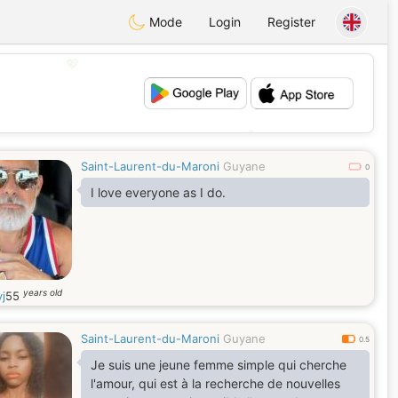
Mode
Login
Register
💖
💕
Saint-Laurent-du-Maroni
Guyane
0
I love everyone as I do.
years old
j
55
Saint-Laurent-du-Maroni
Guyane
0.5
Je suis une jeune femme simple qui cherche
l'amour, qui est à la recherche de nouvelles