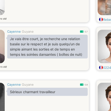
rs old
Rebe
Cayenne
Guyane
0.7
Je vais être court, je recherche une relation
basée sur le respect et je suis quelqu’un de
simple aimant les sorties et de temps en
temps les soirées dansantes ( boîtes de nuit)
rs old
0224
Cayenne
Guyane
0.8
Sérieux charmant travailleur