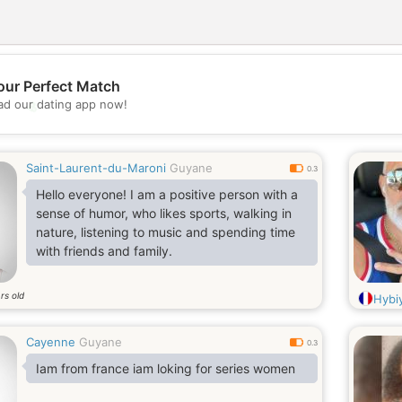
our Perfect Match
💖
d our dating app now!
💕
Saint-Laurent-du-Maroni
Guyane
0.3
Hello everyone! I am a positive person with a
sense of humor, who likes sports, walking in
nature, listening to music and spending time
with friends and family.
rs old
Hybiy
Cayenne
Guyane
0.3
Iam from france iam loking for series women