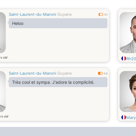
Saint-Laurent-du-Maroni
Guyane
0.1
Heloo
s old
Rh20
Saint-Laurent-du-Maroni
Guyane
0.4
Très cool et sympa. J'adore la complicité.
rs old
Mary