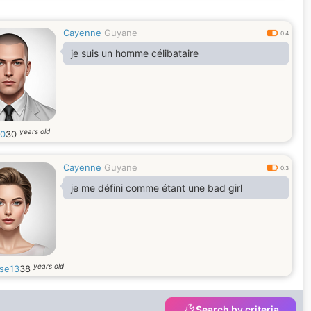
Cayenne
Guyane
0.4
je suis un homme célibataire
years old
0
30
Cayenne
Guyane
0.3
je me défini comme étant une bad girl
years old
se13
38
Search by criteria