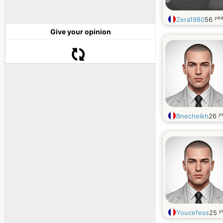
yea
Zera1980
56
Give your opinion
y
Bnecheikh
26
y
Youcefess
25