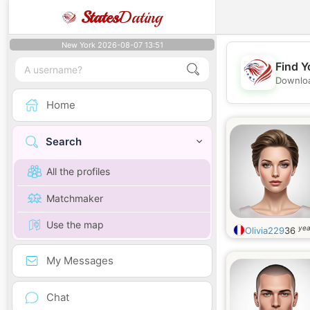
States
Dating
New York 2026-08-07 13:51
Find Y
Downloa
Home
Search
All the profiles
Matchmaker
Use the map
yea
Olivia229
36
My Messages
Chat