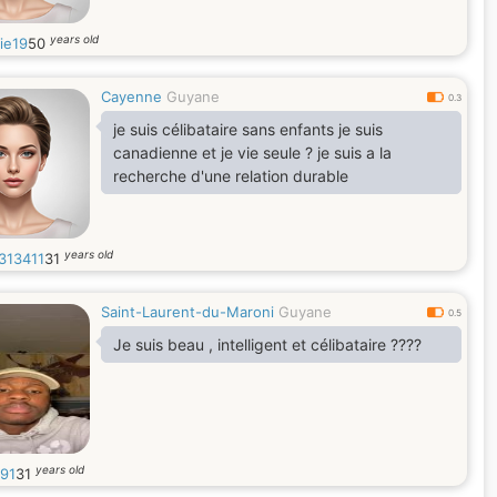
years old
ie19
50
Cayenne
Guyane
0.3
je suis célibataire sans enfants je suis
canadienne et je vie seule ? je suis a la
recherche d'une relation durable
years old
313411
31
Saint-Laurent-du-Maroni
Guyane
0.5
Je suis beau , intelligent et célibataire ????
years old
91
31