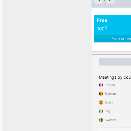
Free
%
100
Free serv
Meetings by cou
France
Belgium
Spain
Italy
Sweden