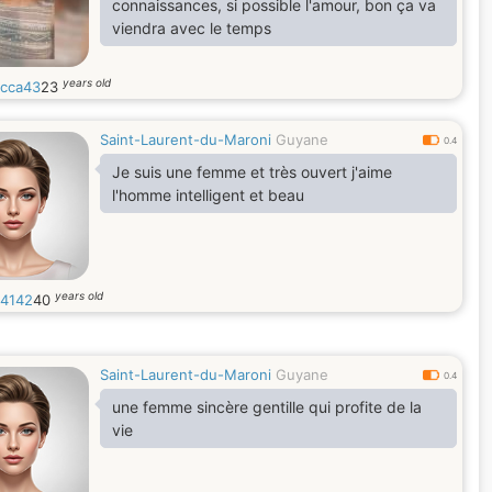
connaissances, si possible l'amour, bon ça va
viendra avec le temps
years old
cca43
23
Saint-Laurent-du-Maroni
Guyane
0.4
Je suis une femme et très ouvert j'aime
l'homme intelligent et beau
years old
4142
40
Saint-Laurent-du-Maroni
Guyane
0.4
une femme sincère gentille qui profite de la
vie