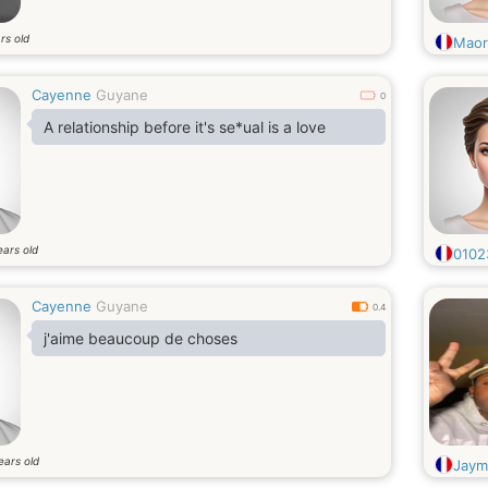
rs old
Maor
Cayenne
Guyane
0
A relationship before it's se*ual is a love
ears old
0102
Cayenne
Guyane
0.4
j'aime beaucoup de choses
ears old
Jaym