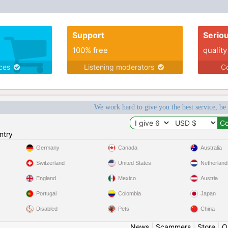
Support
Serio
100% free
quality
ices
Listening moderators
Co
We work hard to give you the best service, be
ntry
Germany
Canada
Australia
Switzerland
United States
Netherland
England
Mexico
Austria
Portugal
Colombia
Japan
Disabled
Pets
China
News
|
Scammers
|
Store
|
O