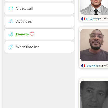
Video call
yea
Amar223
25
Activities
Donate
Work timeline
yea
Lebien78
50