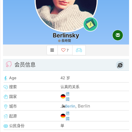
2
Berlinsky
長時間
7
会员信息
Age
42 岁
搜索
认真的关系
德
国家
國
Berlin
城市
Berlin
,
德
起源
國
公民身份
单