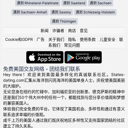
遇到 Rhineland-Palatinate
遇到 Saarland
遇到 Sachsen
遇到 Sachsen-Anhalt
遇到 Saxony
遇到 Schleswig-Holstein
遇到 Thüringen
新闻
|
诈骗者
|
商店
|
意见
Cookie和GDPR
|
广告
|
关于我们
|
隐私
|
使用条款
|
儿童安全
|
联
系我们
|
常见问题
免费美国交友网络 - 团结我们联系
Hey there！欢迎来到美国最多样化的真诚联系社区。States-
dating.com汇集从海洋到闪亮海洋的美国单身人士，庆祝使美国美丽
的大熔炉。
无论您身在纽约的忙碌中、加利福尼亚的创新里、德克萨斯的精神中
还是我们50个伟大州中的任何一个，都能找到与您分享价值观和梦想
的兼容美国人。
体验我们完全免费的平台，它体现了美国机会、多样性和通过有意义
联系追求幸福的价值观。
成千上万的美国人通过我们既庆祝地区多样性又支持国家团结的社区
建立了持久关系。