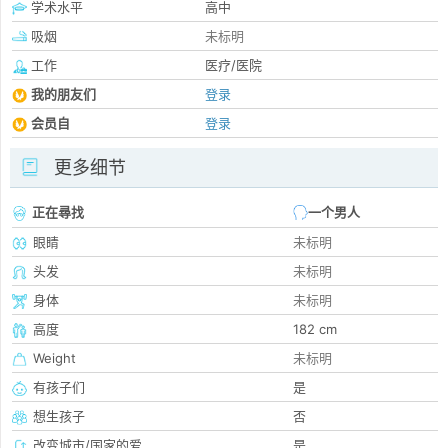
学术水平
高中
吸烟
未标明
工作
医疗/医院
我的朋友们
登录
会员自
登录
更多细节
正在尋找
一个男人
眼睛
未标明
头发
未标明
身体
未标明
高度
182 cm
Weight
未标明
有孩子们
是
想生孩子
否
改变城市/国家的爱
是