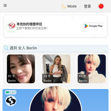
States
Dating
Toggle
Mode
登录
navigation
💖
寻找你的理想伴侣
💖
立即下载我们的交友应用！
💕
💕
遇到 女人 Berlin
62 岁
39 岁
42 岁
Berlin
Berlin
Berlin
0.9/1