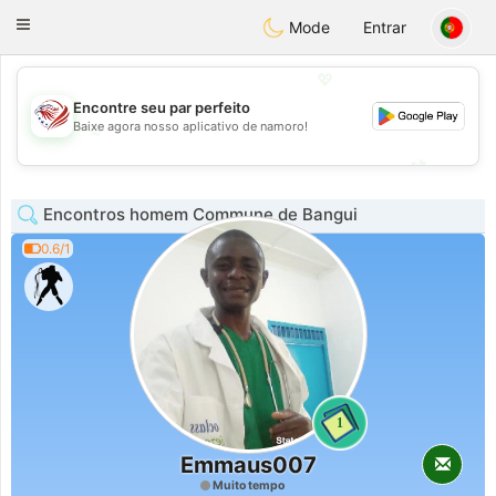
States
Dating
Toggle
Mode
Entrar
navigation
💖
Encontre seu par perfeito
💖
Baixe agora nosso aplicativo de namoro!
💕
💕
Encontros homem Commune de Bangui
0.6/1
1
Emmaus007
Muito tempo