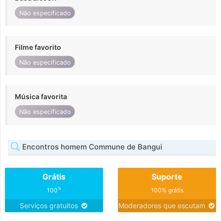
Não especificado
Filme favorito
Não especificado
Música favorita
Não especificado
Encontros homem Commune de Bangui
Grátis
Suporte
%
100
100% grátis
Serviços gratuitos
Moderadores que escutam