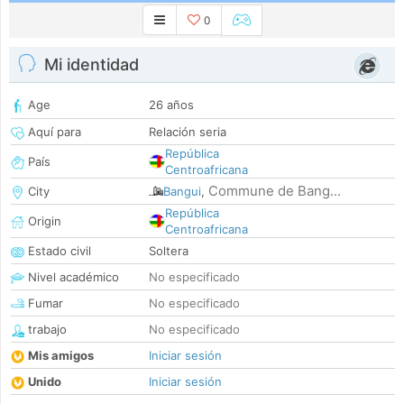
0
Mi identidad
Age
26 años
Aquí para
Relación seria
República
País
Centroafricana
Commune de Bang...
City
Bangui
,
República
Origin
Centroafricana
Estado civil
Soltera
Nivel académico
No especificado
Fumar
No especificado
trabajo
No especificado
Mis amigos
Iniciar sesión
Unido
Iniciar sesión