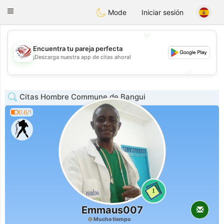
States
Dating
Toggle
Mode
Iniciar sesión
navigation
💖
Encuentra tu pareja perfecta
💖
¡Descarga nuestra app de citas ahora!
💕
💕
Citas Hombre Commune de Bangui
0.6/1
1
Emmaus007
Mucho tiempo