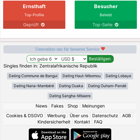
Ernsthaft
Besucher
Top-Profile
Beliebt
Geprüft
Top-Seite
Unterstütze uns für besseren Service
Singles finden in: Zentralafrikanische Republik
Dating Commune de Bangui
Dating Haut-Mbomou
Dating Lobaye
Dating Nana-Mambéré
Dating Ouaka
Dating Ouham-Pendé
Dating Sangha-Mbaere
News
|
Fakes
|
Shop
|
Meinungen
Cookies & DSGVO
|
Werbung
|
Über uns
|
Datenschutz
|
AGB
|
Kindersicherheit
|
Kontakt
|
FAQ