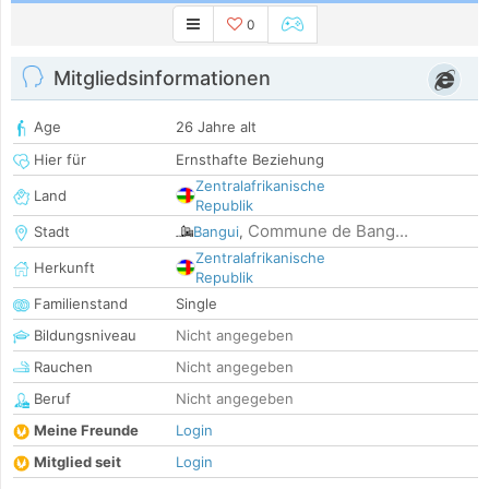
0
Mitgliedsinformationen
Age
26 Jahre alt
Hier für
Ernsthafte Beziehung
Zentralafrikanische
Land
Republik
Commune de Bang...
Stadt
Bangui
,
Zentralafrikanische
Herkunft
Republik
Familienstand
Single
Bildungsniveau
Nicht angegeben
Rauchen
Nicht angegeben
Beruf
Nicht angegeben
Meine Freunde
Login
Mitglied seit
Login