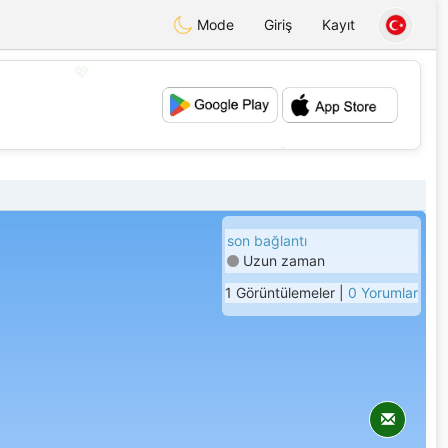
Mode
Giriş
Kayıt
💖
💕
son bağlantı
Uzun zaman
1 Görüntülemeler |
0 Yorumlar