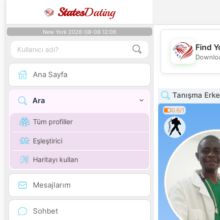
States
Dating
New York 2026-08-08 12:06
Find Y
Downloa
Ana Sayfa
Tanışma Erke
Ara
0.6/1
Tüm profiller
Eşleştirici
Haritayı kullan
Mesajlarım
Sohbet