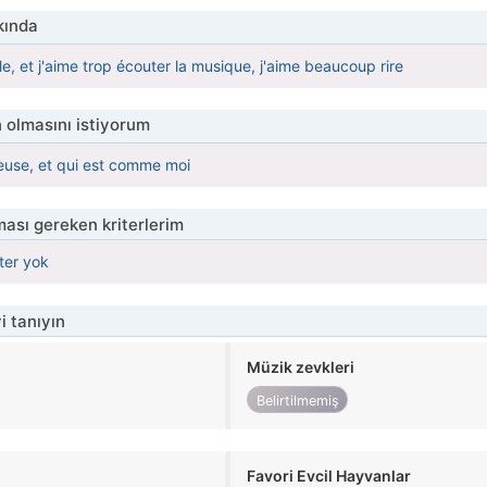
kında
le, et j'aime trop écouter la musique, j'aime beaucoup rire
 olmasını istiyorum
euse, et qui est comme moi
ası gereken kriterlerim
iter yok
i tanıyın
Müzik zevkleri
Belirtilmemiş
Favori Evcil Hayvanlar