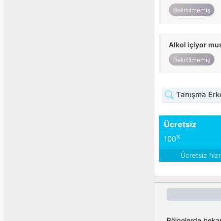
Belirtilmemiş
Alkol içiyor m
Belirtilmemiş
Tanışma Erk
Ücretsiz
%
100
Ücretsiz hiz
Bölgelerde bekar