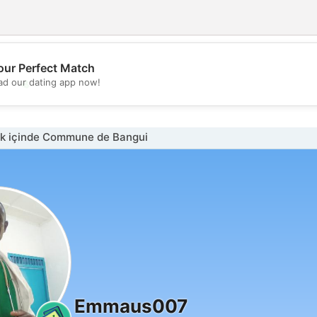
our Perfect Match
💖
d our dating app now!
💕
k içinde Commune de Bangui
Emmaus007