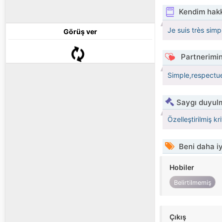
Kendim hak
Je suis très simp
Görüş ver
Partnerimin
Simple,respectu
Saygı duyulm
Özelleştirilmiş kr
Beni daha iy
Hobiler
Belirtilmemiş
Çıkış