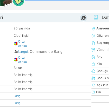
1
ri
Dah
26 yaşında
Arıyor
Ciddi ilişki
Göz ren
Orta
Saç ren
Afrika
Vücut ti
Commune de Bang...
Bangui
,
Boy
Orta
Afrika
Kilo
Bekar
Çocuğu 
Belirtilmemiş
Çocuk sa
Belirtilmemiş
Aşk için
Belirtilmemiş
Din
Giriş
Giriş