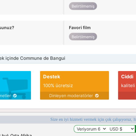
Belirtilmemiş
usunuz?
Favori film
Belirtilmemiş
ek içinde Commune de Bangui
Destek
Ciddi
100% ücretsiz
kaliteli
metler
Dinleyen moderatörler
Size en iyi hizmeti vermek için çok çalışıyoruz, l
 bul: Orta Afrika