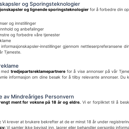
skapsler og Sporingsteknologier
jonskapsler og lignende sporingsteknologier
for å forbedre din op
ser og innstillinger
 innhold og anbefalinger
stre og forbedre våre tjenester
eklame
 informasjonskapsler-innstillinger gjennom nettleserpreferansene d
år Tjeneste.
sreklame
e med
tredjepartsreklamepartnere
for å vise annonser på vår Tjene
samle informasjon om dine besøk for å tilby relevante annonser. Du
se av Mindreåriges Personvern
rengt ment for voksne på 18 år og eldre.
Vi er forpliktet til å b
:
Vi krever at brukere bekrefter at de er minst 18 år under registreri
cy:
Vi samler ikke bevisst inn, lagrer eller behandler personlig inform