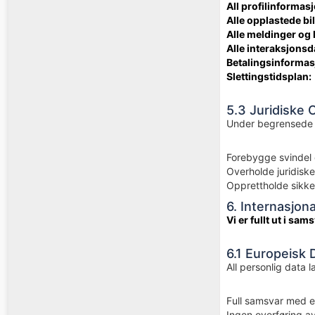
All profilinformas
Alle opplastede bi
Alle meldinger o
Alle interaksjonsd
Betalingsinformas
Slettingstidsplan:
5.3 Juridiske
Under begrensede o
Forebygge svindel
Overholde juridisk
Opprettholde sikker
6. Internasjo
Vi er fullt ut i 
6.1 Europeisk 
All personlig data
Full samsvar med e
Ingen overføring 