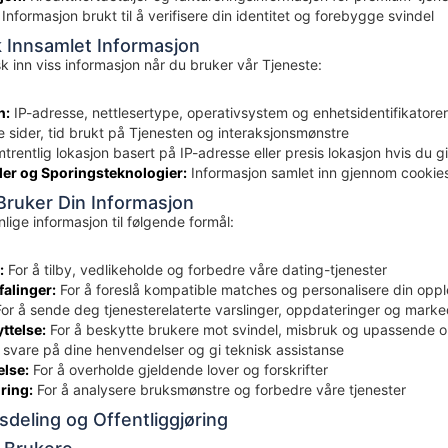
Informasjon brukt til å verifisere din identitet og forebygge svindel
k Innsamlet Informasjon
k inn viss informasjon når du bruker vår Tjeneste:
n:
IP-adresse, nettlesertype, operativsystem og enhetsidentifikatorer
 sider, tid brukt på Tjenesten og interaksjonsmønstre
rentlig lokasjon basert på IP-adresse eller presis lokasjon hvis du gir 
er og Sporingsteknologier:
Informasjon samlet inn gjennom cookie
Bruker Din Informasjon
nlige informasjon til følgende formål:
:
For å tilby, vedlikeholde og forbedre våre dating-tjenester
alinger:
For å foreslå kompatible matches og personalisere din oppl
or å sende deg tjenesterelaterte varslinger, oppdateringer og marke
ttelse:
For å beskytte brukere mot svindel, misbruk og upassende o
 svare på dine henvendelser og gi teknisk assistanse
else:
For å overholde gjeldende lover og forskrifter
ring:
For å analysere bruksmønstre og forbedre våre tjenester
sdeling og Offentliggjøring