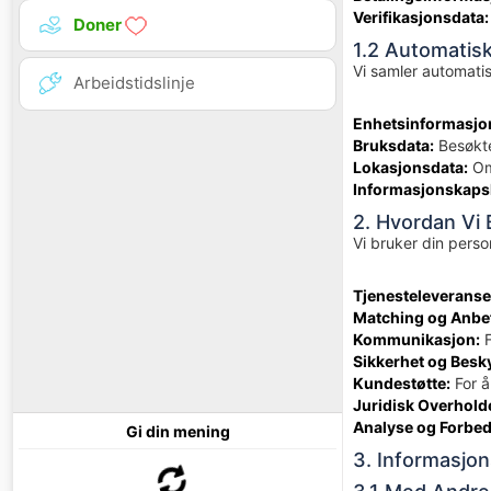
Verifikasjonsdata:
Doner
1.2 Automatis
Vi samler automatis
Arbeidstidslinje
Enhetsinformasjo
Bruksdata:
Besøkte
Lokasjonsdata:
Omt
Informasjonskapsl
2. Hvordan Vi 
Vi bruker din perso
Tjenesteleveranse
Matching og Anbef
Kommunikasjon:
F
Sikkerhet og Besky
Kundestøtte:
For å
Juridisk Overhold
Analyse og Forbed
Gi din mening
3. Informasjon