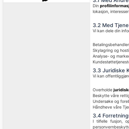
3.1 Med Andre
Din
profilinformas
lokasjon, interesser
3.2 Med Tjene
Vi kan dele din inf
Betalingsbehandler
Skylagring og host
Analyse- og marked
Kundestøttetjenest
3.3 Juridiske 
Vi kan offentliggjør
Overholde
juridisk
Beskytte våre rettig
Undersøke og foreby
Håndheve våre Tjene
3.4 Forretning
I tilfelle fusjon
personvernbeskytt