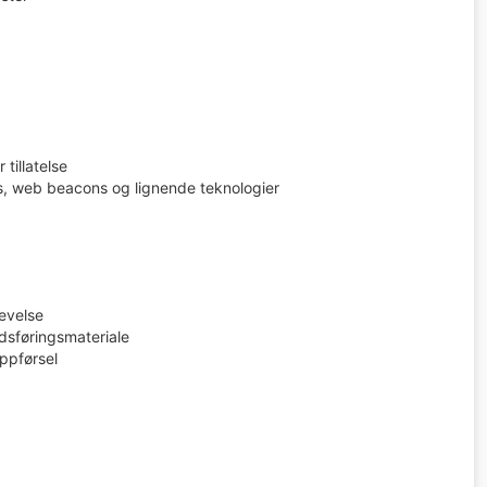
tillatelse
s, web beacons og lignende teknologier
evelse
dsføringsmateriale
ppførsel