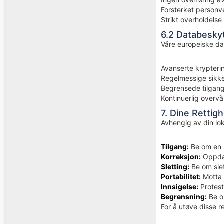
Forsterket personv
Strikt overholdels
6.2 Databeskyt
Våre europeiske da
Avanserte krypteri
Regelmessige sikke
Begrensede tilgang
Kontinuerlig overvå
7. Dine Rettig
Avhengig av din lo
Tilgang:
Be om en k
Korreksjon:
Oppdat
Sletting:
Be om slet
Portabilitet:
Motta d
Innsigelse:
Protest
Begrensning:
Be o
For å utøve disse r