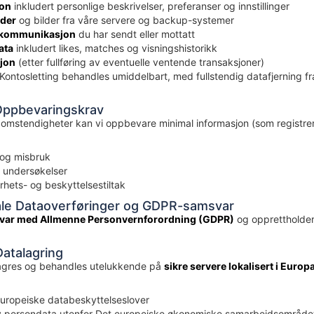
jon
inkludert personlige beskrivelser, preferanser og innstillinger
lder
og bilder fra våre servere og backup-systemer
g kommunikasjon
du har sendt eller mottatt
ata
inkludert likes, matches og visningshistorikk
jon
(etter fullføring av eventuelle ventende transaksjoner)
Kontosletting behandles umiddelbart, med fullstendig datafjerning fr
 Oppbevaringskrav
mstendigheter kan vi oppbevare minimal informasjon (som registreri
 og misbruk
e undersøkelser
hets- og beskyttelsestiltak
nale Dataoverføringer og GDPR-samsvar
samsvar med Allmenne Personvernforordning (GDPR)
og opprettholder
Datalagring
 lagres og behandles utelukkende på
sikre servere lokalisert i Euro
uropeiske databeskyttelseslover
av persondata utenfor Det europeiske økonomiske samarbeidsområde