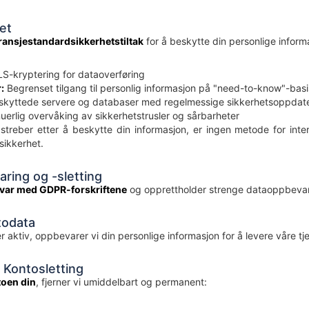
et
ransjestandardsikkerhetstiltak
for å beskytte din personlige informa
S-kryptering for dataoverføring
:
Begrenset tilgang til personlig informasjon på "need-to-know"-basi
kyttede servere og databaser med regelmessige sikkerhetsoppdate
uerlig overvåking av sikkerhetstrusler og sårbarheter
treber etter å beskytte din informasjon, er ingen metode for intern
sikkerhet.
ring og -sletting
amsvar med GDPR-forskriftene
og opprettholder strenge dataoppbevar
todata
 aktiv, oppbevarer vi din personlige informasjon for å levere våre tjen
g Kontosletting
toen din
, fjerner vi umiddelbart og permanent: