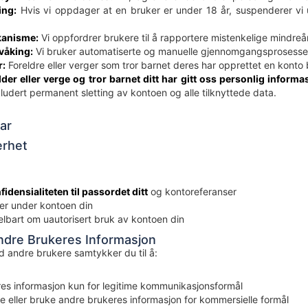
ing:
Hvis vi oppdager at en bruker er under 18 år, suspenderer vi 
kanisme:
Vi oppfordrer brukere til å rapportere mistenkelige mindreå
våking:
Vi bruker automatiserte og manuelle gjennomgangsprosesser f
r:
Foreldre eller verger som tror barnet deres har opprettet en konto 
lder eller verge og tror barnet ditt har gitt oss personlig inform
kludert permanent sletting av kontoen og alle tilknyttede data.
ar
erhet
fidensialiteten til passordet ditt
og kontoreferanser
kjer under kontoen din
elbart om uautorisert bruk av kontoen din
Andre Brukeres Informasjon
d andre brukere samtykker du til å:
es informasjon kun for legitime kommunikasjonsformål
re eller bruke andre brukeres informasjon for kommersielle formål