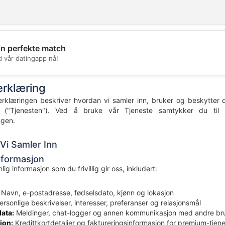
in perfekte match
💖
d vår datingapp nå!
💕
rklæring
klæringen beskriver hvordan vi samler inn, bruker og beskytter d
ter ("Tjenesten"). Ved å bruke vår Tjeneste samtykker du t
ngen.
 Vi Samler Inn
Informasjon
lig informasjon som du frivillig gir oss, inkludert:
Navn, e-postadresse, fødselsdato, kjønn og lokasjon
ersonlige beskrivelser, interesser, preferanser og relasjonsmål
ata:
Meldinger, chat-logger og annen kommunikasjon med andre br
jon:
Kredittkortdetaljer og faktureringsinformasjon for premium-tjene