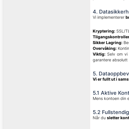
4. Datasikkerh
Vi implementerer
b
Kryptering:
SSL/TL
Tilgangskontroller
Sikker Lagring:
Bes
Overvåking:
Kontin
Viktig:
Selv om vi s
garantere absolutt 
5. Dataoppbeva
Vi er fullt ut i s
5.1 Aktive Kon
Mens kontoen din er
5.2 Fullstendi
Når du
sletter kon