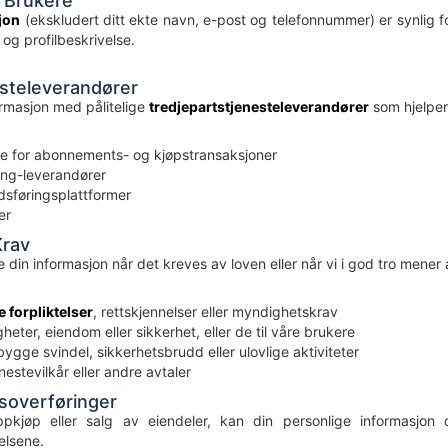
 Brukere
jon
(ekskludert ditt ekte navn, e-post og telefonnummer) er synlig fo
 og profilbeskrivelse.
steleverandører
ormasjon med pålitelige
tredjepartstjenesteleverandører
som hjelper 
e for abonnements- og kjøpstransaksjoner
ing-leverandører
sføringsplattformer
er
Krav
e din informasjon når det kreves av loven eller når vi i god tro mener 
e forpliktelser
, rettskjennelser eller myndighetskrav
heter, eiendom eller sikkerhet, eller de til våre brukere
gge svindel, sikkerhetsbrudd eller ulovlige aktiviteter
stevilkår eller andre avtaler
soverføringer
, oppkjøp eller salg av eiendeler, kan din personlige informasj
elsene.