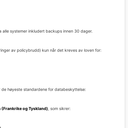
a alle systemer inkludert backups innen 30 dager.
nger av policybrudd) kun når det kreves av loven for:
 de høyeste standardene for databeskyttelse:
pa (Frankrike og Tyskland)
, som sikrer:
t