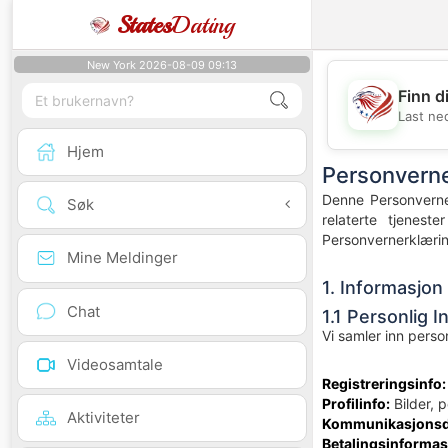
States
Dating
New York 2026-08-09 09:13
Finn d
Last ne
Hjem
Personverne
Denne Personverner
Søk
relaterte tjenes
Personvernerklæri
Mine Meldinger
1. Informasjon
Chat
1.1 Personlig 
Vi samler inn person
Videosamtale
Registreringsinfo:
Profilinfo:
Bilder, p
Aktiviteter
Kommunikasjonsd
Betalingsinformas