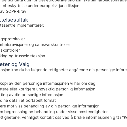
ernbeskyttelse under europeisk jurisdiksjon
e av GDPR-krav
telsestiltak
tasentre implementerer:
ngsprotokoller
rhetsrevisjoner og samsvarskontroller
skontroller
king og trusseldeteksjon
heter og Valg
kasjon kan du ha følgende rettigheter angående din personlige infor
opi av den personlige informasjonen vi har om deg
ere eller korrigere unøyaktig personlig informasjon
ting av din personlige informasjon
ine data i et portabelt format
ere mot viss behandling av din personlige informasjon
m begrensning av behandling under visse omstendigheter
ettighetene, vennligst kontakt oss ved å bruke informasjonen gitt i 