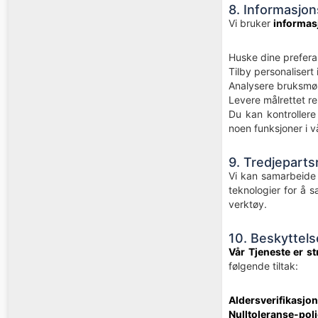
8. Informasjon
Vi bruker
informas
Huske dine preferan
Tilby personalisert
Analysere bruksmøn
Levere målrettet r
Du kan kontrollere
noen funksjoner i v
9. Tredjepart
Vi kan samarbeid
teknologier for å 
verktøy.
10. Beskyttel
Vår Tjeneste er st
følgende tiltak:
Aldersverifikasjon
Nulltoleranse-poli