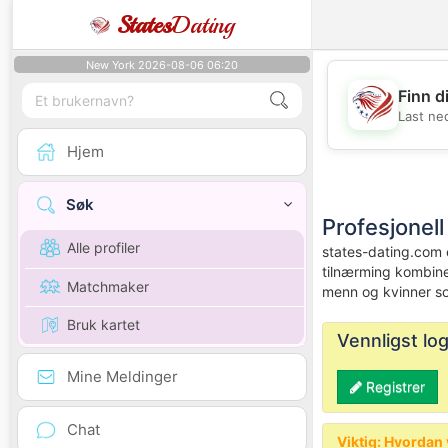
States
Dating
New York 2026-08-06 06:20
Finn d
Last ne
Hjem
Søk
Profesjonell
Alle profiler
states-dating.com e
tilnærming kombiner
Matchmaker
menn og kvinner som 
Bruk kartet
Vennligst log
Mine Meldinger
Registrer
Chat
Viktig: Hvordan