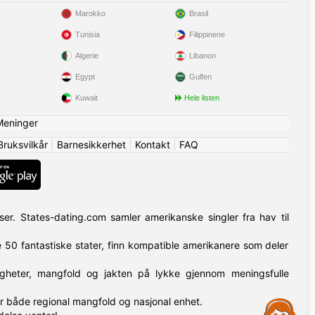
Marokko
Brasil
Tunisia
Filippinene
Algerie
Libanon
Egypt
Gulfen
Kuwait
Hele listen
Meninger
Bruksvilkår
|
Barnesikkerhet
|
Kontakt
|
FAQ
er. States-dating.com samler amerikanske singler fra hav til
e 50 fantastiske stater, finn kompatible amerikanere som deler
ligheter, mangfold og jakten på lykke gjennom meningsfulle
r både regional mangfold og nasjonal enhet.
Assistance