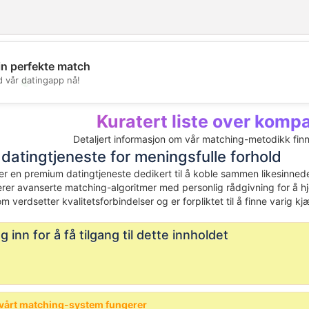
in perfekte match
d vår datingapp nå!
💖
💕
Kuratert liste over kompa
Detaljert informasjon om vår matching-metodikk fin
 datingtjeneste for meningsfulle forhold
r en premium datingtjeneste dedikert til å koble sammen likesinnede 
er avanserte matching-algoritmer med personlig rådgivning for å hjelp
verdsetter kvalitetsforbindelser og er forpliktet til å finne varig kjæ
g inn for å få tilgang til dette innholdet
 vårt matching-system fungerer