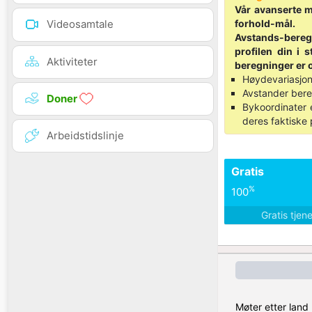
Vår avanserte ma
forhold-mål.
Videosamtale
Avstands-beregni
profilen din i
Aktiviteter
beregninger er o
Høydevariasjon
Avstander bereg
Doner
Bykoordinater 
deres faktiske 
Arbeidstidslinje
Gratis
%
100
Gratis tjen
Møter etter land