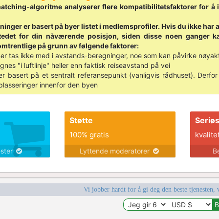
tching-algoritme analyserer flere kompatibilitetsfaktorer for å 
nger er basert på byer listet i medlemsprofiler. Hvis du ikke har ak
 stedet for din nåværende posisjon, siden disse noen ganger 
mtrentlige på grunn av følgende faktorer:
er tas ikke med i avstands-beregninger, noe som kan påvirke nøyakti
nes "i luftlinje" heller enn faktisk reiseavstand på vei
er basert på et sentralt referansepunkt (vanligvis rådhuset). Derf
plasseringer innenfor den byen
Støtte
Seriø
100% gratis
kvalite
ester
Lyttende moderatorer
B
Vi jobber hardt for å gi deg den beste tjenesten, 