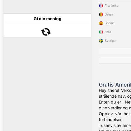
Frankrike
Belgia
Gi din mening
Spania
Italia
Sverige
Gratis Amer
Hey there! Velko
strålende hav, o
Enten du er i Ne
dine verdier og 
Opplev vår helt
forbindelser.
Tusenvis av amer