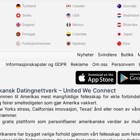
Tyskland
Canada
Australia
Sveits
USA
Nederland
England
Mexico
Østerrike
Portugal
Colombia
Japan
Funksjonshemmet
Kjæledyr
Kina
Nyheter
|
Svindlere
|
Butikk
|
Informasjonskapsler og GDPR
|
Reklame
|
Om oss
|
Personvern
|
ikansk Datingnettverk – United We Connect
mmen til Amerikas mest mangfoldige fellesskap for ekte forbindels
g feirer smeltedigelen som gjør Amerika vakkert.
w Yorks stress, Californias innovasjon, Texas' ånd eller noen av vår
drømmer.
 gratis plattform som personifiserer amerikanske verdier av mu
ikanere har bygget varige forhold gjennom vårt fellesskap som feire