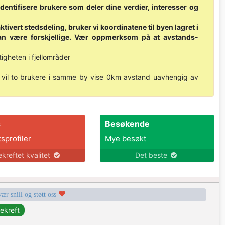
identifisere brukere som deler dine verdier, interesser og
tivert stedsdeling, bruker vi koordinatene til byen lagret i
kan være forskjellige. Vær oppmerksom på at avstands-
gheten i fjellområder
or vil to brukere i samme by vise 0km avstand uavhengig av
s
Besøkende
tsprofiler
Mye besøkt
ekreftet kvalitet
Det beste
vær snill og støtt oss