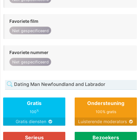
Favoriete film
Niet gespecificeerd
Favoriete nummer
Niet gespecificeerd
Dating Man Newfoundland and Labrador
Gratis
Ondersteuning
%
100
100% gratis
Gratis diensten
Luisterende moderators
Serieus
Bezoekers