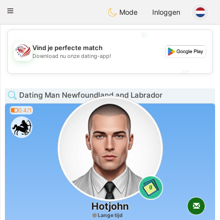
States
Dating
Toggle
Mode
Inloggen
navigation
💖
Vind je perfecte match
💖
Download nu onze dating-app!
💕
💕
Dating Man Newfoundland and Labrador
0.4/1
0
Hotjohn
Lange tijd