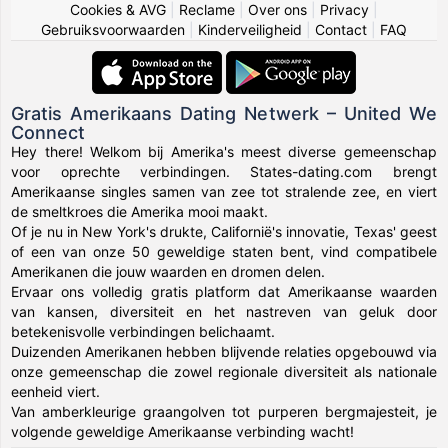
Cookies & AVG
|
Reclame
|
Over ons
|
Privacy
|
Gebruiksvoorwaarden
|
Kinderveiligheid
|
Contact
|
FAQ
Gratis Amerikaans Dating Netwerk – United We
Connect
Hey there! Welkom bij Amerika's meest diverse gemeenschap
voor oprechte verbindingen. States-dating.com brengt
Amerikaanse singles samen van zee tot stralende zee, en viert
de smeltkroes die Amerika mooi maakt.
Of je nu in New York's drukte, Californië's innovatie, Texas' geest
of een van onze 50 geweldige staten bent, vind compatibele
Amerikanen die jouw waarden en dromen delen.
Ervaar ons volledig gratis platform dat Amerikaanse waarden
van kansen, diversiteit en het nastreven van geluk door
betekenisvolle verbindingen belichaamt.
Duizenden Amerikanen hebben blijvende relaties opgebouwd via
onze gemeenschap die zowel regionale diversiteit als nationale
eenheid viert.
Van amberkleurige graangolven tot purperen bergmajesteit, je
volgende geweldige Amerikaanse verbinding wacht!