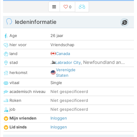
0
ledeninformatie
Age
26 jaar
hier voor
Vriendschap
land
Canada
Newfoundland an...
stad
Labrador City
,
Verenigde
herkomst
Staten
vitaal
Single
academisch niveau
Niet gespecificeerd
Roken
Niet gespecificeerd
job
Niet gespecificeerd
Mijn vrienden
Inloggen
Lid sinds
Inloggen