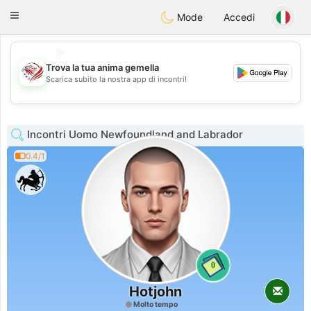
States
Dating
Toggle
Mode
Accedi
navigation
💖
Trova la tua anima gemella
💕
Scarica subito la nostra app di incontri!
💕
💖
Incontri Uomo Newfoundland and Labrador
0.4/1
0
Hotjohn
Molto tempo