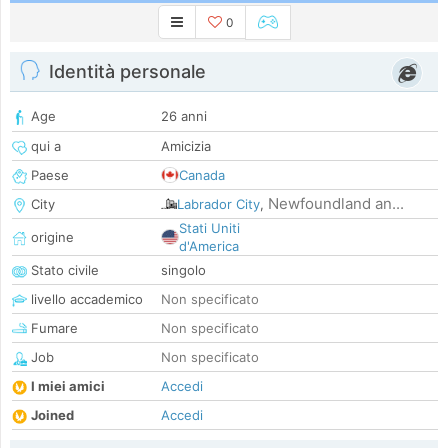
0
Identità personale
Age
26 anni
qui a
Amicizia
Paese
Canada
Newfoundland an...
City
Labrador City
,
Stati Uniti
origine
d'America
Stato civile
singolo
livello accademico
Non specificato
Fumare
Non specificato
Job
Non specificato
I miei amici
Accedi
Joined
Accedi