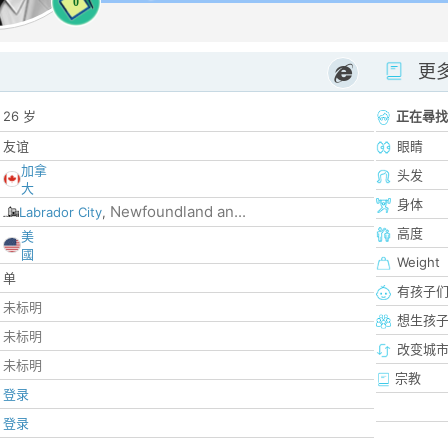
0
更
26 岁
正在尋找
友谊
眼睛
加拿
头发
大
身体
Newfoundland an...
Labrador City
,
高度
美
國
Weight
单
有孩子
未标明
想生孩
未标明
改变城市
未标明
宗教
登录
登录