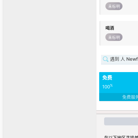
未标明
喝酒
未标明
遇到 人 Newfo
免费
%
100
免费服
在以下地区寻找单