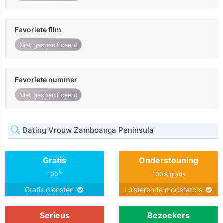
Favoriete film
Niet gespecificeerd
Favoriete nummer
Niet gespecificeerd
Dating Vrouw Zamboanga Peninsula
Gratis
Ondersteuning
%
100
100% gratis
Gratis diensten
Luisterende moderators
Serieus
Bezoekers