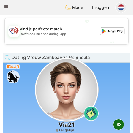
States
Dating
Toggle
Mode
Inloggen
navigation
💖
Vind je perfecte match
💖
Download nu onze dating-app!
💕
💕
Dating Vrouw Zamboanga Peninsula
0.3/1
0
Via21
Lange tijd