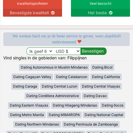
kwaliteitsprofielen
Veel bezocht
Bevestigde kwaliteit
Het beste
We werken hard om je de beste service te geven, wees alsjeblieft
ondersteunend
Vind singles in de gebieden van: Filippijnen
Dating Autonomous in Muslim Mindanao
Dating Bicol
Dating Cagayan Valley
Dating Calabarzon
Dating California
Dating Caraga
Dating Central Luzon
Dating Central Visayas
Dating Cordillera Administrative
Dating Davao
Dating Eastern Visayas
Dating Hilagang Mindanao
Dating Ilocos
Dating Metro Manila
Dating MIMAROPA
Dating National Capital
Dating Northern Mindanao
Dating Península de Zamboanga