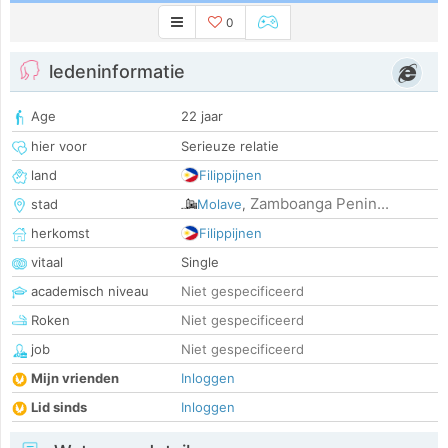
0
ledeninformatie
Age
22 jaar
hier voor
Serieuze relatie
land
Filippijnen
Zamboanga Penin...
stad
Molave
,
herkomst
Filippijnen
vitaal
Single
academisch niveau
Niet gespecificeerd
Roken
Niet gespecificeerd
job
Niet gespecificeerd
Mijn vrienden
Inloggen
Lid sinds
Inloggen