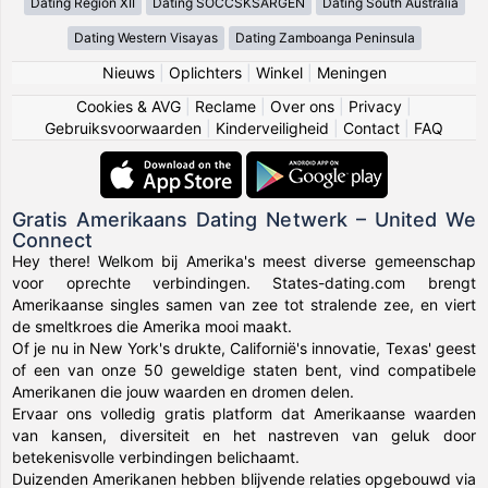
Dating Region XII
Dating SOCCSKSARGEN
Dating South Australia
Dating Western Visayas
Dating Zamboanga Peninsula
Nieuws
|
Oplichters
|
Winkel
|
Meningen
Cookies & AVG
|
Reclame
|
Over ons
|
Privacy
|
Gebruiksvoorwaarden
|
Kinderveiligheid
|
Contact
|
FAQ
Gratis Amerikaans Dating Netwerk – United We
Connect
Hey there! Welkom bij Amerika's meest diverse gemeenschap
voor oprechte verbindingen. States-dating.com brengt
Amerikaanse singles samen van zee tot stralende zee, en viert
de smeltkroes die Amerika mooi maakt.
Of je nu in New York's drukte, Californië's innovatie, Texas' geest
of een van onze 50 geweldige staten bent, vind compatibele
Amerikanen die jouw waarden en dromen delen.
Ervaar ons volledig gratis platform dat Amerikaanse waarden
van kansen, diversiteit en het nastreven van geluk door
betekenisvolle verbindingen belichaamt.
Duizenden Amerikanen hebben blijvende relaties opgebouwd via