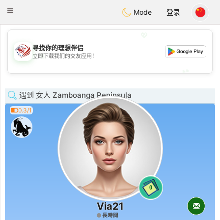
States
Dating
Toggle
Mode
登录
navigation
💖
寻找你的理想伴侣
💖
立即下载我们的交友应用！
💕
💕
遇到 女人 Zamboanga Peninsula
0.3/1
0
Via21
長時間