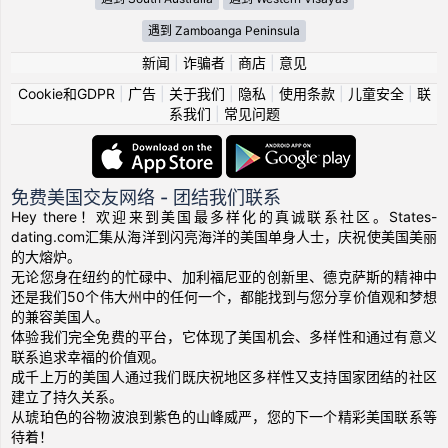
遇到 Zamboanga Peninsula
新闻
|
诈骗者
|
商店
|
意见
Cookie和GDPR
|
广告
|
关于我们
|
隐私
|
使用条款
|
儿童安全
|
联
系我们
|
常见问题
免费美国交友网络 - 团结我们联系
Hey there！欢迎来到美国最多样化的真诚联系社区。States-
dating.com汇集从海洋到闪亮海洋的美国单身人士，庆祝使美国美丽
的大熔炉。
无论您身在纽约的忙碌中、加利福尼亚的创新里、德克萨斯的精神中
还是我们50个伟大州中的任何一个，都能找到与您分享价值观和梦想
的兼容美国人。
体验我们完全免费的平台，它体现了美国机会、多样性和通过有意义
联系追求幸福的价值观。
成千上万的美国人通过我们既庆祝地区多样性又支持国家团结的社区
建立了持久关系。
从琥珀色的谷物波浪到紫色的山峰威严，您的下一个精彩美国联系等
待着！