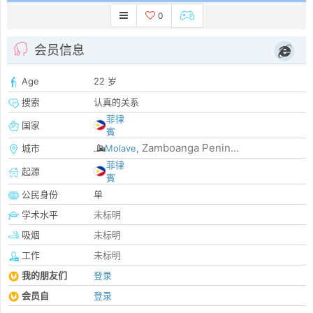
0
会员信息
Age
22 岁
搜索
认真的关系
菲律
国家
賓
Zamboanga Penin...
城市
Molave
,
菲律
起源
賓
公民身份
单
学术水平
未标明
吸烟
未标明
工作
未标明
我的朋友们
登录
会员自
登录