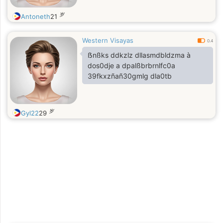
岁
Antoneth
21
Western Visayas
0.4
ẞnßks ddkzlz dllasmdbldzma à
dos0dje a dpalßbrbrnlfc0a
39fkxzñañ30gmlg dla0tb
岁
Gyl22
29