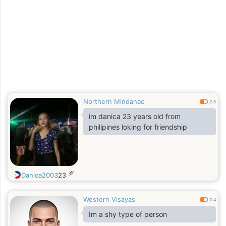
Northern Mindanao
0.5
im danica 23 years old from
philipines loking for friendship
岁
Danica2003
23
Western Visayas
0.4
Im a shy type of person