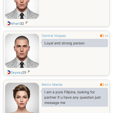
岁
Mhart
32
Central Visayas
0.4
Loyal and strong person
岁
Deyxey
25
Metro Manila
0.4
I am a pure Filipina, looking for
partner if u have any question just
message me