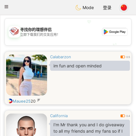
States
Dating
Toggle
Mode
登录
navigation
💖
寻找你的理想伴侣
💖
立即下载我们的交友应用！
💕
💕
Calabarzon
0.5
im fun and open minded
岁
Mauee25
20
California
0.4
I'm Mr thank you and I do giveaway
to all my friends and my fans so if I