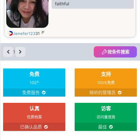
faithful
岁
Jenefer123
31
1
按条件搜索
免费
支持
%
100
100%免费
免费服务
倾听的管理员
认真
访客
优质档案
访问量很高
已确认品质
最佳