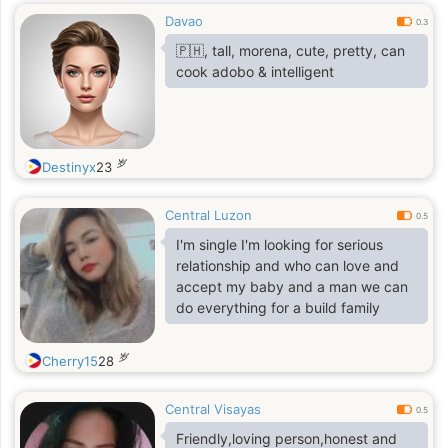
Davao
0.3
🇵🇭, tall, morena, cute, pretty, can
cook adobo & intelligent
岁
Destinyx
23
Central Luzon
0.5
I'm single I'm looking for serious
relationship and who can love and
accept my baby and a man we can
do everything for a build family
岁
Cherry15
28
Central Visayas
0.5
Friendly,loving person,honest and