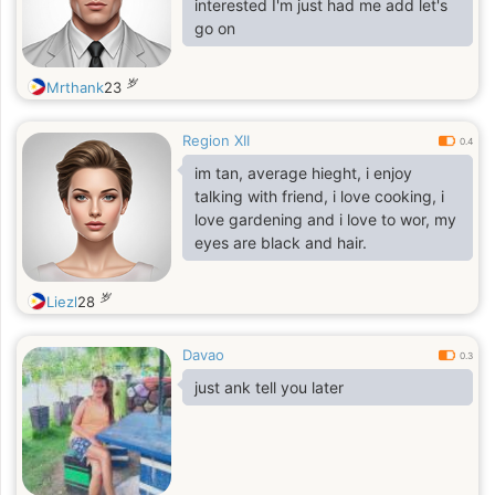
interested I'm just had me add let's
go on
岁
Mrthank
23
Region XII
0.4
im tan, average hieght, i enjoy
talking with friend, i love cooking, i
love gardening and i love to wor, my
eyes are black and hair.
岁
Liezl
28
Davao
0.3
just ank tell you later