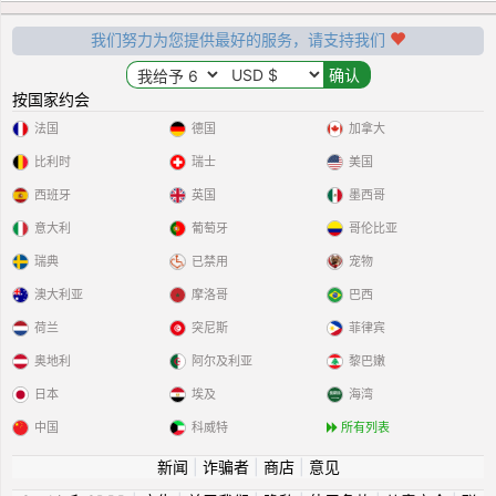
我们努力为您提供最好的服务，请支持我们
按国家约会
法国
德国
加拿大
比利时
瑞士
美国
西班牙
英国
墨西哥
意大利
葡萄牙
哥伦比亚
瑞典
已禁用
宠物
澳大利亚
摩洛哥
巴西
荷兰
突尼斯
菲律宾
奥地利
阿尔及利亚
黎巴嫩
日本
埃及
海湾
中国
科威特
所有列表
新闻
|
诈骗者
|
商店
|
意见