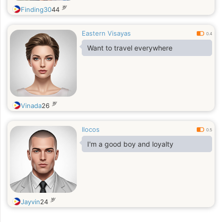
岁
Finding30
44
Eastern Visayas
0.4
Want to travel everywhere
岁
Vinada
26
Ilocos
0.5
I'm a good boy and loyalty
岁
Jayvin
24