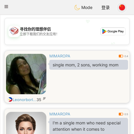
States
Dating
Toggle
Mode
登录
navigation
💖
寻找你的理想伴侣
💖
立即下载我们的交友应用！
💕
💕
MIMAROPA
0.4
single mom, 2 sons, working mom
岁
Leonorborl...
35
MIMAROPA
0.5
I'm a single mom who need special
attention when it comes to