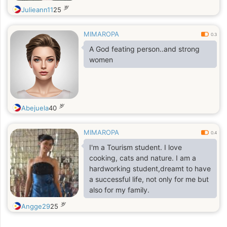
岁
Julieann11
25
MIMAROPA
0.3
A God feating person..and strong
women
岁
Abejuela
40
MIMAROPA
0.4
I'm a Tourism student. I love
cooking, cats and nature. I am a
hardworking student,dreamt to have
a successful life, not only for me but
also for my family.
岁
Angge29
25