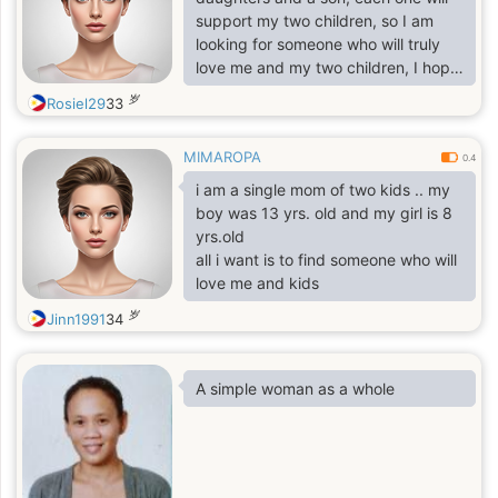
support my two children, so I am
looking for someone who will truly
love me and my two children, I hope
you are serious
岁
Rosiel29
33
MIMAROPA
0.4
i am a single mom of two kids .. my
boy was 13 yrs. old and my girl is 8
yrs.old
all i want is to find someone who will
love me and kids
岁
Jinn1991
34
A simple woman as a whole