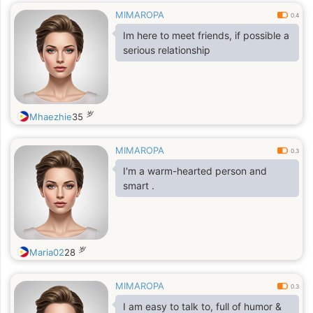
MIMAROPA
0.4
Im here to meet friends, if possible a
serious relationship
岁
Mhaezhie
35
MIMAROPA
0.3
I'm a warm-hearted person and
smart .
岁
Maria02
28
MIMAROPA
0.3
I am easy to talk to, full of humor &