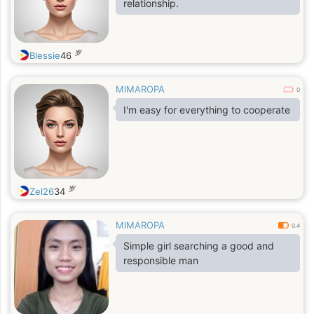
relationship.
岁
Blessie
46
MIMAROPA
0
I'm easy for everything to cooperate
岁
Zel26
34
MIMAROPA
0.4
Simple girl searching a good and
responsible man