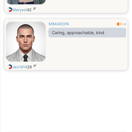
岁
Marysol
42
MIMAROPA
0.3
Caring, approachable, kind
岁
Jex1414
28