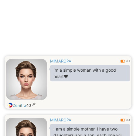
MIMAROPA
0.3
Im a simple woman with a good
heart❤
岁
Zenitra
40
MIMAROPA
0.4
I am a simple mother. I have two
daughters and a son, each one will