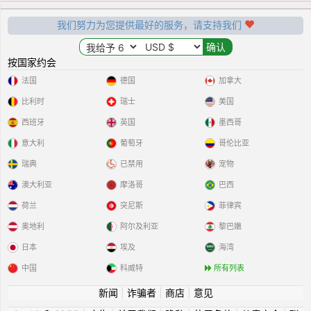
我们努力为您提供最好的服务，请支持我们
按国家约会
法国
德国
加拿大
比利时
瑞士
美国
西班牙
英国
墨西哥
意大利
葡萄牙
哥伦比亚
瑞典
已禁用
宠物
澳大利亚
摩洛哥
巴西
荷兰
突尼斯
菲律宾
奥地利
阿尔及利亚
黎巴嫩
日本
埃及
海湾
中国
科威特
所有列表
新闻
|
诈骗者
|
商店
|
意见