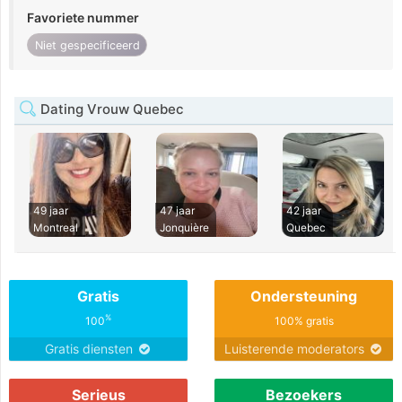
Favoriete nummer
Niet gespecificeerd
Dating Vrouw Quebec
49 jaar
47 jaar
42 jaar
Montreal
Jonquière
Quebec
Gratis
Ondersteuning
%
100
100% gratis
Gratis diensten
Luisterende moderators
Serieus
Bezoekers