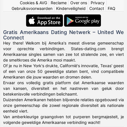
Cookies & AVG
|
Reclame
|
Over ons
|
Privacy
|
Gebruiksvoorwaarden
|
Kinderveiligheid
|
Contact
|
FAQ
Gratis Amerikaans Dating Netwerk – United We
Connect
Hey there! Welkom bij Amerika's meest diverse gemeenschap
voor oprechte verbindingen. States-dating.com brengt
Amerikaanse singles samen van zee tot stralende zee, en viert
de smeltkroes die Amerika mooi maakt.
Of je nu in New York's drukte, Californië's innovatie, Texas' geest
of een van onze 50 geweldige staten bent, vind compatibele
Amerikanen die jouw waarden en dromen delen.
Ervaar ons volledig gratis platform dat Amerikaanse waarden
van kansen, diversiteit en het nastreven van geluk door
betekenisvolle verbindingen belichaamt.
Duizenden Amerikanen hebben blijvende relaties opgebouwd via
onze gemeenschap die zowel regionale diversiteit als nationale
eenheid viert.
Van amberkleurige graangolven tot purperen bergmajesteit, je
volgende geweldige Amerikaanse verbinding wacht!