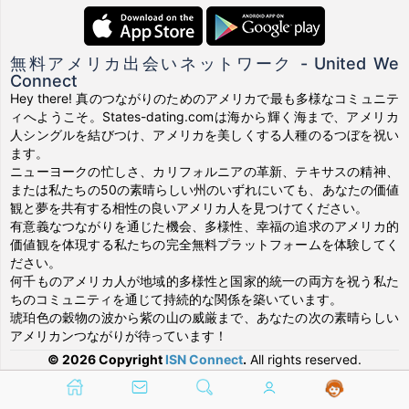
無料アメリカ出会いネットワーク - United We
Connect
Hey there! 真のつながりのためのアメリカで最も多様なコミュニテ
ィへようこそ。States-dating.comは海から輝く海まで、アメリカ
人シングルを結びつけ、アメリカを美しくする人種のるつぼを祝い
ます。
ニューヨークの忙しさ、カリフォルニアの革新、テキサスの精神、
または私たちの50の素晴らしい州のいずれにいても、あなたの価値
観と夢を共有する相性の良いアメリカ人を見つけてください。
有意義なつながりを通じた機会、多様性、幸福の追求のアメリカ的
価値観を体現する私たちの完全無料プラットフォームを体験してく
ださい。
何千ものアメリカ人が地域的多様性と国家的統一の両方を祝う私た
ちのコミュニティを通じて持続的な関係を築いています。
琥珀色の穀物の波から紫の山の威厳まで、あなたの次の素晴らしい
アメリカンつながりが待っています！
© 2026 Copyright
ISN Connect
.
All rights reserved.