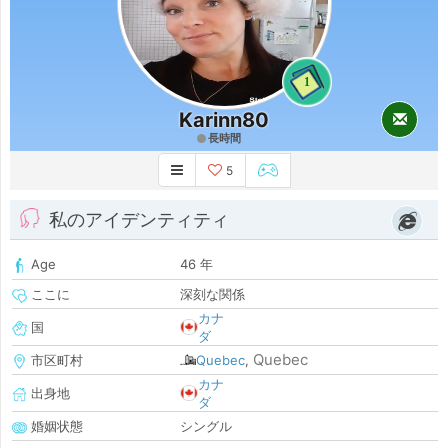
1
Karinn80
長時間
5
私のアイデンティティ
Age
46 年
ここに
深刻な関係
カナ
国
ダ
Quebec
市区町村
Quebec
,
カナ
出身地
ダ
婚姻状態
シングル