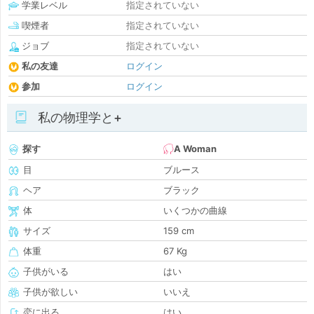
学業レベル
指定されていない
喫煙者
指定されていない
ジョブ
指定されていない
私の友達
ログイン
参加
ログイン
私の物理学と+
探す
A Woman
目
ブルース
ヘア
ブラック
体
いくつかの曲線
サイズ
159 cm
体重
67 Kg
子供がいる
はい
子供が欲しい
いいえ
恋に出る
はい