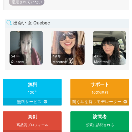
指定されていない
出会い 女 Quebec
54 年
49 年
47 年
Quebec
Montreal
Montreal
無料
サポート
%
100
100%無料
無料サービス
聞く耳を持つモデレーター
真剣
訪問者
高品質プロフィール
頻繁に訪問される