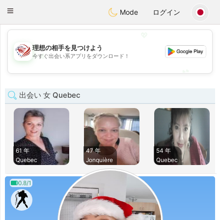
States
Dating
Toggle
Mode
ログイン
navigation
💖
理想の相手を見つけよう
💖
今すぐ出会い系アプリをダウンロード！
💕
💕
出会い 女 Quebec
61 年
47 年
54 年
Quebec
Jonquière
Quebec
0.8/1