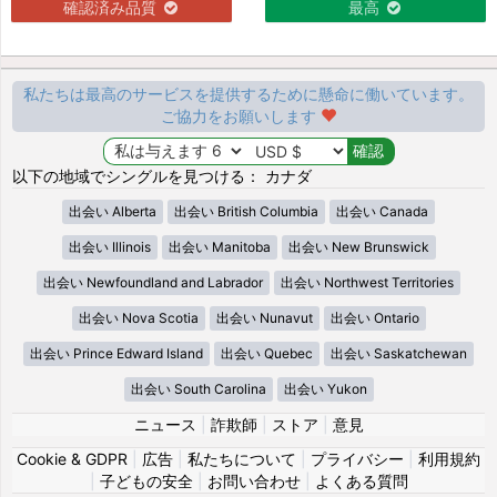
確認済み品質
最高
私たちは最高のサービスを提供するために懸命に働いています。
ご協力をお願いします
以下の地域でシングルを見つける： カナダ
出会い Alberta
出会い British Columbia
出会い Canada
出会い Illinois
出会い Manitoba
出会い New Brunswick
出会い Newfoundland and Labrador
出会い Northwest Territories
出会い Nova Scotia
出会い Nunavut
出会い Ontario
出会い Prince Edward Island
出会い Quebec
出会い Saskatchewan
出会い South Carolina
出会い Yukon
ニュース
|
詐欺師
|
ストア
|
意見
Cookie & GDPR
|
広告
|
私たちについて
|
プライバシー
|
利用規約
|
子どもの安全
|
お問い合わせ
|
よくある質問