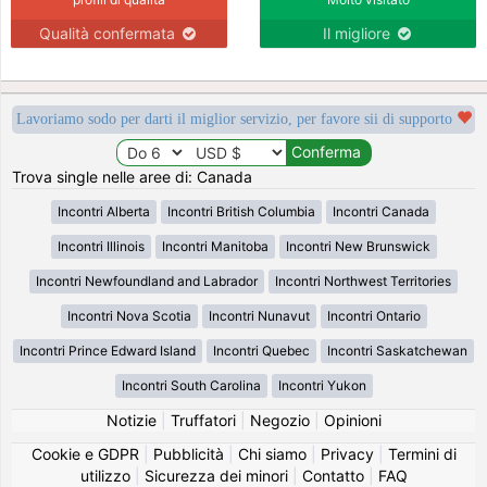
Qualità confermata
Il migliore
Lavoriamo sodo per darti il miglior servizio, per favore sii di supporto
Trova single nelle aree di: Canada
Incontri Alberta
Incontri British Columbia
Incontri Canada
Incontri Illinois
Incontri Manitoba
Incontri New Brunswick
Incontri Newfoundland and Labrador
Incontri Northwest Territories
Incontri Nova Scotia
Incontri Nunavut
Incontri Ontario
Incontri Prince Edward Island
Incontri Quebec
Incontri Saskatchewan
Incontri South Carolina
Incontri Yukon
Notizie
|
Truffatori
|
Negozio
|
Opinioni
Cookie e GDPR
|
Pubblicità
|
Chi siamo
|
Privacy
|
Termini di
utilizzo
|
Sicurezza dei minori
|
Contatto
|
FAQ