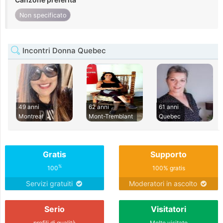
Non specificato
Incontri Donna Quebec
49 anni
62 anni
61 anni
Montreal
Mont-Tremblant
Quebec
Gratis
Supporto
%
100
100% gratis
Servizi gratuiti
Moderatori in ascolto
Serio
Visitatori
profili di qualità
Molto visitato