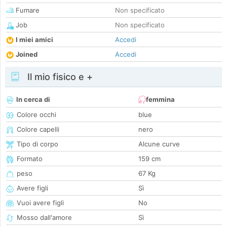
Fumare
Non specificato
Job
Non specificato
I miei amici
Accedi
Joined
Accedi
Il mio fisico e +
In cerca di
femmina
Colore occhi
blue
Colore capelli
nero
Tipo di corpo
Alcune curve
Formato
159 cm
peso
67 Kg
Avere figli
Sì
Vuoi avere figli
No
Mosso dall'amore
Sì