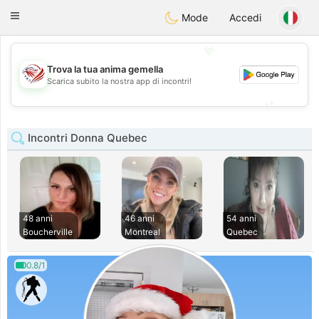
States
Dating
Toggle
Mode
Accedi
navigation
💖
Trova la tua anima gemella
💖
Scarica subito la nostra app di incontri!
💕
💕
Incontri Donna Quebec
48 anni
46 anni
54 anni
Boucherville
Montreal
Quebec
0.8/1