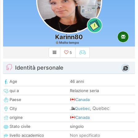
1
Karinn80
Molto tempo
5
Identità personale
Age
46 anni
qui a
Relazione seria
Paese
Canada
Quebec
City
Quebec
,
origine
Canada
Stato civile
singolo
livello accademico
Non specificato