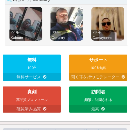
27 年
33 年
28 年
Kaloum
Conakry
Camayenne
無料
サポート
%
100
100%無料
無料サービス
聞く耳を持つモデレーター
真剣
訪問者
高品質プロフィール
頻繁に訪問される
確認済み品質
最高