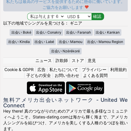
私たちは最高のサービスを提供するために懸命に働いています。
ご協力をお願いします
以下の地域でシングルを見つける： ギニア
出会い Boké
出会い Conakry
出会い Faranah
出会い Kankan
出会い Kindia
出会い Labé
出会い Mamou
出会い Mamou Region
出会い Nzérékoré
ニュース
|
詐欺師
|
ストア
|
意見
Cookie & GDPR
|
広告
|
私たちについて
|
プライバシー
|
利用規約
|
子どもの安全
|
お問い合わせ
|
よくある質問
無料アメリカ出会いネットワーク - United We
Connect
Hey there! 真のつながりのためのアメリカで最も多様なコミュニテ
ィへようこそ。States-dating.comは海から輝く海まで、アメリカ
人シングルを結びつけ、アメリカを美しくする人種のるつぼを祝い
ます。