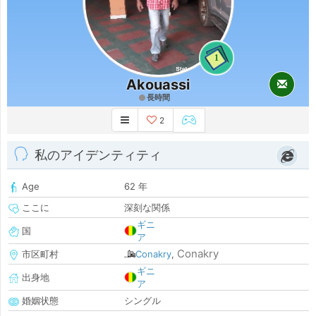
1
Akouassi
長時間
2
私のアイデンティティ
Age
62 年
ここに
深刻な関係
ギニ
国
ア
Conakry
市区町村
Conakry
,
ギニ
出身地
ア
婚姻状態
シングル