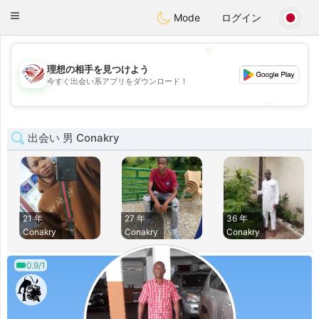
States
Dating
Toggle
Mode
ログイン
navigation
💖
理想の相手を見つけよう
💖
今すぐ出会い系アプリをダウンロード！
💕
💕
出会い 男 Conakry
21 年
27 年
36 年
Conakry
Conakry
Conakry
0.9/1