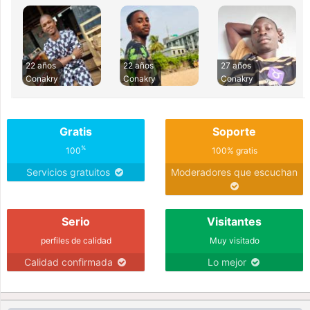
22 años
22 años
27 años
Conakry
Conakry
Conakry
Gratis
Soporte
%
100
100% gratis
Servicios gratuitos
Moderadores que escuchan
Serio
Visitantes
perfiles de calidad
Muy visitado
Calidad confirmada
Lo mejor