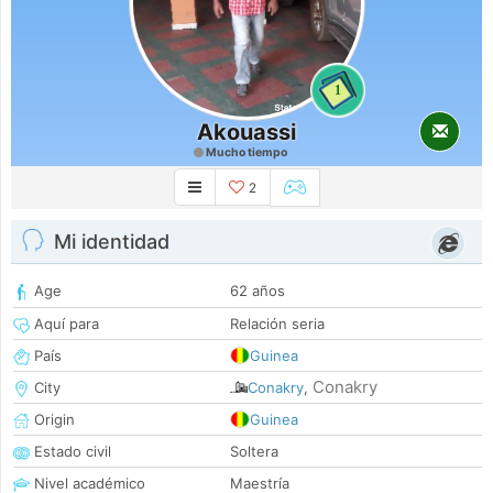
1
Akouassi
Mucho tiempo
2
Mi identidad
Age
62 años
Aquí para
Relación seria
País
Guinea
Conakry
City
Conakry
,
Origin
Guinea
Estado civil
Soltera
Nivel académico
Maestría