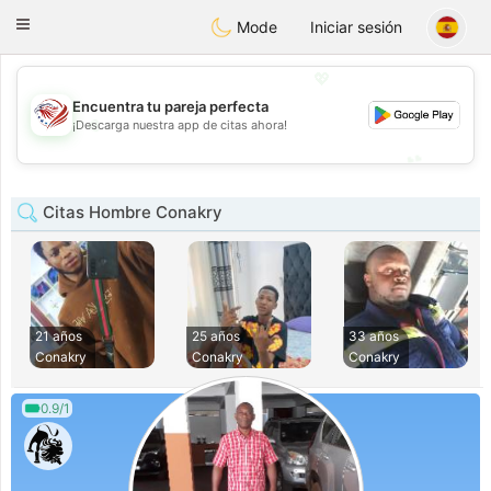
States
Dating
Toggle
Mode
Iniciar sesión
navigation
💖
Encuentra tu pareja perfecta
💖
¡Descarga nuestra app de citas ahora!
💕
💕
Citas Hombre Conakry
21 años
25 años
33 años
Conakry
Conakry
Conakry
0.9/1