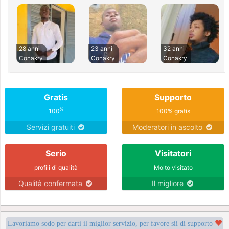
28 anni
23 anni
32 anni
Conakry
Conakry
Conakry
Gratis
Supporto
%
100
100% gratis
Servizi gratuiti
Moderatori in ascolto
Serio
Visitatori
profili di qualità
Molto visitato
Qualità confermata
Il migliore
Lavoriamo sodo per darti il miglior servizio, per favore sii di supporto