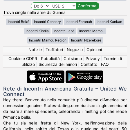
Trova single nelle aree di: Guinea
Incontri Boké
Incontri Conakry
Incontri Faranah
Incontri Kankan
Incontri Kindia
Incontri Labé
Incontri Mamou
Incontri Mamou Region
Incontri Nzérékoré
Notizie
|
Truffatori
|
Negozio
|
Opinioni
Cookie e GDPR
|
Pubblicità
|
Chi siamo
|
Privacy
|
Termini di
utilizzo
|
Sicurezza dei minori
|
Contatto
|
FAQ
Rete di Incontri Americana Gratuita – United We
Connect
Hey there! Benvenuto nella comunità più diversa d'America per
connessioni genuine. States-dating.com riunisce single americani
da mare a mare splendente, celebrando il melting pot che rende
l'America bella.
Che tu sia nella fretta di New York, nell'innovazione della
California, nello spirito del Texas o in qualcuno dei nostri 50