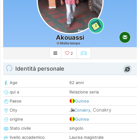
1
Akouassi
Molto tempo
2
Identità personale
Age
62 anni
qui a
Relazione seria
Paese
Guinea
Conakry
City
Conakry
,
origine
Guinea
Stato civile
singolo
livello accademico
Laurea magistrale