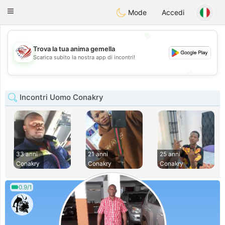
States
Dating
Toggle
Mode
Accedi
navigation
💖
Trova la tua anima gemella
💖
Scarica subito la nostra app di incontri!
💕
💕
Incontri Uomo Conakry
33 anni
21 anni
25 anni
Conakry
Conakry
Conakry
0.9/1