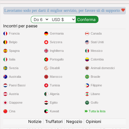
Lavoriamo sodo per darti il miglior servizio, per favore sii di supporto
Incontri per paese
Francia
Germania
Canada
Belgio
Svizzera
Stati Uniti
Spagna
Inghilterra
Messico
Italia
Portogallo
Colombia
Svezia
Disabili
Animali domestici
Australia
Marocco
Brasile
Paesi Bassi
Tunisia
Filippine
Austria
Algeria
Libano
Giappone
Egitto
Golfo
Cina
Kuwait
Tutta la lista
Notizie
|
Truffatori
|
Negozio
|
Opinioni