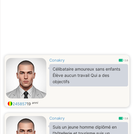
Conakry
0.8
Célibataire amoureux sans enfants
Élève aucun travail Qui a des
objectifs
anni
245857
19
Conakry
0.8
Suis un jeune homme diplômé en
l’hôtellerie et tourisme suis un