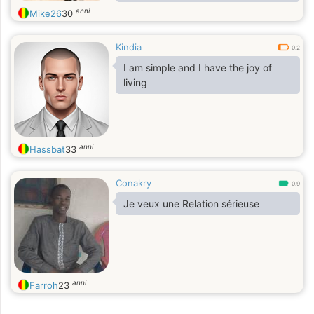
anni
Mike26
30
Kindia
0.2
I am simple and I have the joy of
living
anni
Hassbat
33
Conakry
0.9
Je veux une Relation sérieuse
anni
Farroh
23