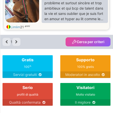
problème et surtout sincère et trop
ambitieux et qui bcp de talent dans
la vie et sans oublier que je suis fort
en amour et hyper au lit comme le
poisson dans l'eau.
anni
Limlim
21
1
Cerca per criteri
Gratis
Supporto
%
100
100% gratis
Servizi gratuiti
Moderatori in ascolto
Serio
Visitatori
profili di qualità
Molto visitato
Qualità confermata
Il migliore