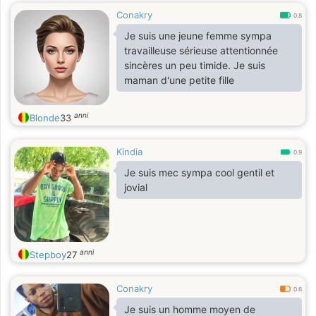
Conakry
0.8
Je suis une jeune femme sympa
travailleuse sérieuse attentionnée
sincères un peu timide. Je suis
maman d'une petite fille
anni
Blonde
33
Kindia
0.9
Je suis mec sympa cool gentil et
jovial
anni
Stepboy
27
Conakry
0.6
Je suis un homme moyen de