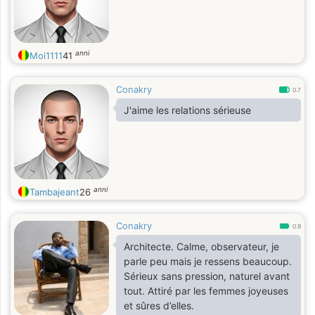
anni
Moi1111
41
Conakry
0.7
J'aime les relations sérieuse
anni
Tambajeant
26
Conakry
0.9
Architecte. Calme, observateur, je
parle peu mais je ressens beaucoup.
Sérieux sans pression, naturel avant
tout. Attiré par les femmes joyeuses
et sûres d’elles.