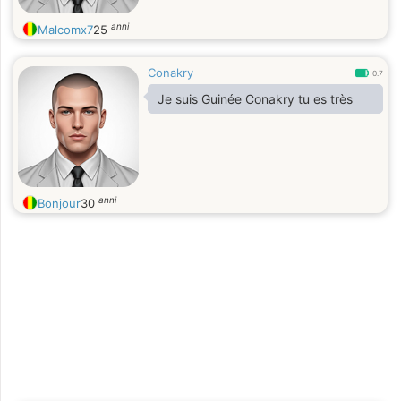
anni
Malcomx7
25
Conakry
0.7
Je suis Guinée Conakry tu es très
anni
Bonjour
30