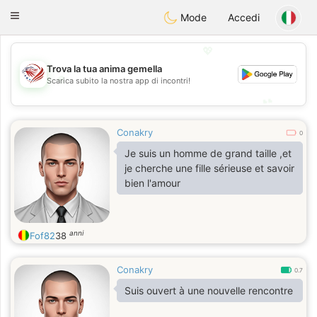
States
Dating
Toggle
Mode
Accedi
navigation
💖
Trova la tua anima gemella
💖
Scarica subito la nostra app di incontri!
💕
💕
Conakry
0
Je suis un homme de grand taille ,et
je cherche une fille sérieuse et savoir
bien l'amour
anni
Fof82
38
Conakry
0.7
Suis ouvert à une nouvelle rencontre