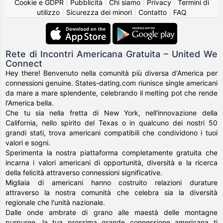
Cookie e GDPR
|
Pubblicità
|
Chi siamo
|
Privacy
|
Termini di
utilizzo
|
Sicurezza dei minori
|
Contatto
|
FAQ
Rete di Incontri Americana Gratuita – United We
Connect
Hey there! Benvenuto nella comunità più diversa d'America per
connessioni genuine. States-dating.com riunisce single americani
da mare a mare splendente, celebrando il melting pot che rende
l'America bella.
Che tu sia nella fretta di New York, nell'innovazione della
California, nello spirito del Texas o in qualcuno dei nostri 50
grandi stati, trova americani compatibili che condividono i tuoi
valori e sogni.
Sperimenta la nostra piattaforma completamente gratuita che
incarna i valori americani di opportunità, diversità e la ricerca
della felicità attraverso connessioni significative.
Migliaia di americani hanno costruito relazioni durature
attraverso la nostra comunità che celebra sia la diversità
regionale che l'unità nazionale.
Dalle onde ambrate di grano alle maestà delle montagne
purpuree, la tua prossima grande connessione americana ti