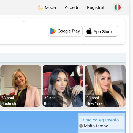
Mode
Accedi
Registrati
💖
💕
53 anni
39 anni
36 anni
Rochester
Rochester
New York
Ultimo collegamento
Molto tempo