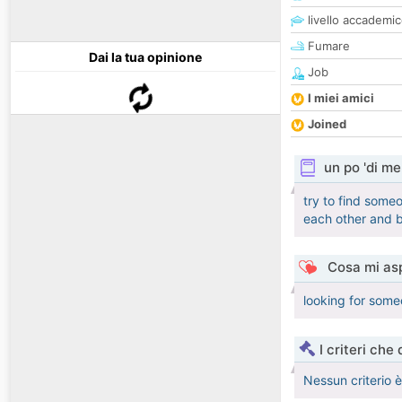
livello accademi
Fumare
Dai la tua opinione
Job
I miei amici
Joined
un po 'di me
try to find some
each other and 
Cosa mi asp
looking for som
I criteri che
Nessun criterio 