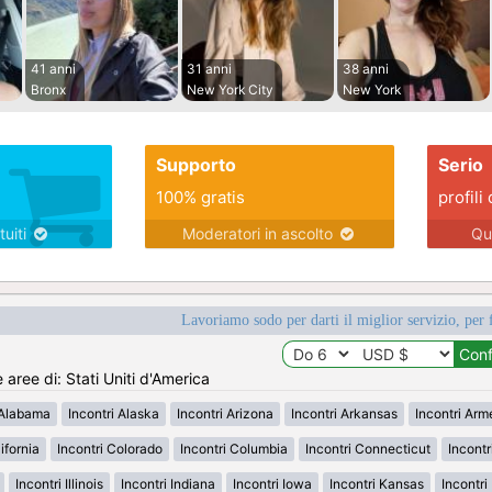
41 anni
31 anni
38 anni
Bronx
New York City
New York
Supporto
Serio
100% gratis
profili 
tuiti
Moderatori in ascolto
Qu
Lavoriamo sodo per darti il miglior servizio, per 
e aree di: Stati Uniti d'America
 Alabama
Incontri Alaska
Incontri Arizona
Incontri Arkansas
Incontri Ar
ifornia
Incontri Colorado
Incontri Columbia
Incontri Connecticut
Incont
Incontri Illinois
Incontri Indiana
Incontri Iowa
Incontri Kansas
Incontr