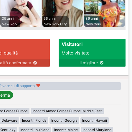
39 anni
56 anni
39 anni
New York
New York City
New York
Visitatori
di qualità
Molto visitato
alità confermata
Il migliore
favore sii di supporto
med Forces Europe
Incontri Armed Forces Europe, Middle East,
ri Delaware
Incontri Florida
Incontri Georgia
Incontri Hawaii
i Kentucky
Incontri Louisiana
Incontri Maine
Incontri Maryland