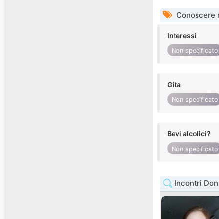
Conoscere 
Interessi
Non specificato
Gita
Non specificato
Bevi alcolici?
Non specificato
Incontri Do