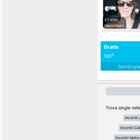
47 anni
Havertown
Gratis
%
100
Servizi gra
Trova single nell
Incontri
Incontri Cal
Incontri Idaho