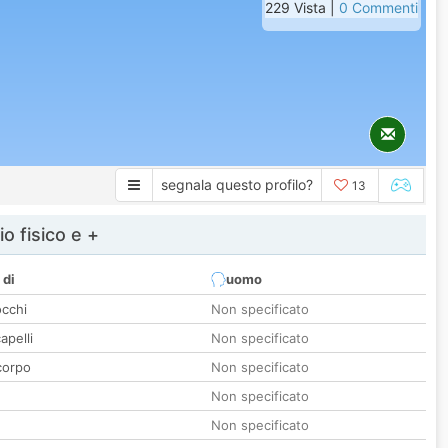
229 Vista |
0 Commenti
segnala questo profilo?
13
io fisico e +
 di
uomo
occhi
Non specificato
apelli
Non specificato
corpo
Non specificato
Non specificato
Non specificato