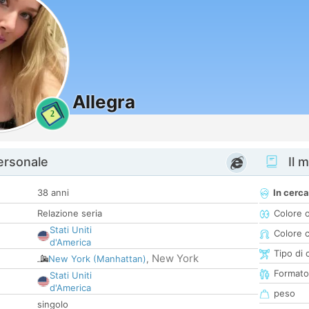
Allegra
2
personale
Il m
38 anni
In cerca
Relazione seria
Colore 
Stati Uniti
Colore c
d'America
Tipo di 
New York
New York (Manhattan)
,
Formato
Stati Uniti
d'America
peso
singolo