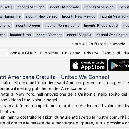
chusetts
Incontri Michigan
Incontri Minnesota
Incontri Mississippi
Incont
ew Hampshire
Incontri New Jersey
Incontri New Mexico
Incontri New York
klahoma
Incontri Oregon
Incontri Pennsylvania
Incontri Rhode Island
Inco
exas
Incontri Utah
Incontri Vermont
Incontri Virginia
Incontri Washington
Notizie
|
Truffatori
|
Negozio
|
Cookie e GDPR
|
Pubblicità
|
Chi siamo
|
Privacy
|
Termini di util
ntri Americana Gratuita – United We Connect
nuto nella comunità più diversa d'America per connessioni genuine
rando il melting pot che rende l'America bella.
fretta di New York, nell'innovazione della California, nello spirito de
ondividono i tuoi valori e sogni.
tra piattaforma completamente gratuita che incarna i valori americani 
ficative.
cani hanno costruito relazioni durature attraverso la nostra comunità c
te di grano alle maestà delle montagne purpuree, la tua prossima g