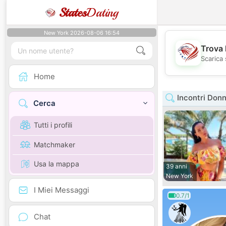
States
Dating
New York 2026-08-06 16:54
Trova 
Scarica 
Home
Incontri Don
Cerca
Tutti i profili
Matchmaker
Usa la mappa
39 anni
New York
I Miei Messaggi
0.7/1
Chat