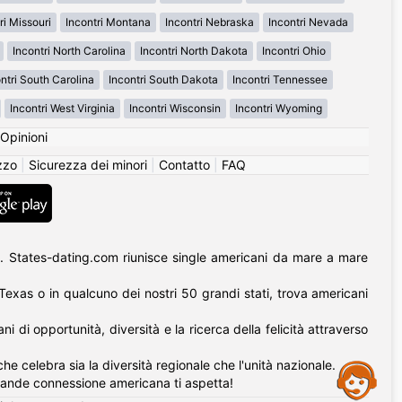
ri Missouri
Incontri Montana
Incontri Nebraska
Incontri Nevada
Incontri North Carolina
Incontri North Dakota
Incontri Ohio
ntri South Carolina
Incontri South Dakota
Incontri Tennessee
Incontri West Virginia
Incontri Wisconsin
Incontri Wyoming
Opinioni
izzo
|
Sicurezza dei minori
|
Contatto
|
FAQ
. States-dating.com riunisce single americani da mare a mare
l Texas o in qualcuno dei nostri 50 grandi stati, trova americani
di opportunità, diversità e la ricerca della felicità attraverso
he celebra sia la diversità regionale che l'unità nazionale.
Assistance
rande connessione americana ti aspetta!