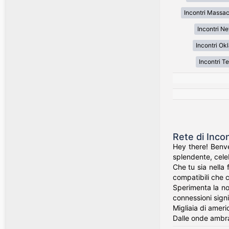
Incontri Massa
Incontri N
Incontri O
Incontri T
Rete di Inco
Hey there! Benve
splendente, celeb
Che tu sia nella 
compatibili che c
Sperimenta la nos
connessioni signi
Migliaia di ameri
Dalle onde ambra