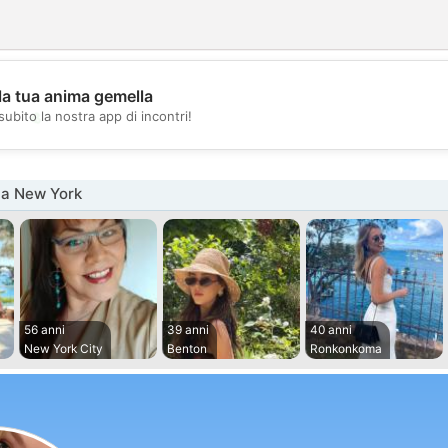
la tua anima gemella
💖
subito la nostra app di incontri!
💕
na New York
56 anni
39 anni
40 anni
New York City
Benton
Ronkonkoma