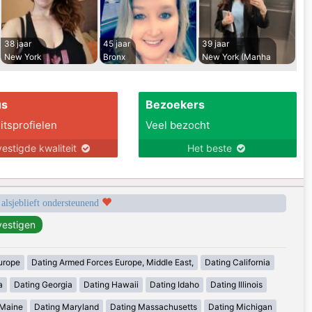
38 jaar
45 jaar
39 jaar
New York
Bronx
New York (Manha
us
Bezoekers
itsprofielen
Veel bezocht
estigde kwaliteit
Het beste
 alsjeblieft ondersteunend
urope
Dating Armed Forces Europe, Middle East,
Dating California
a
Dating Georgia
Dating Hawaii
Dating Idaho
Dating Illinois
 Maine
Dating Maryland
Dating Massachusetts
Dating Michigan