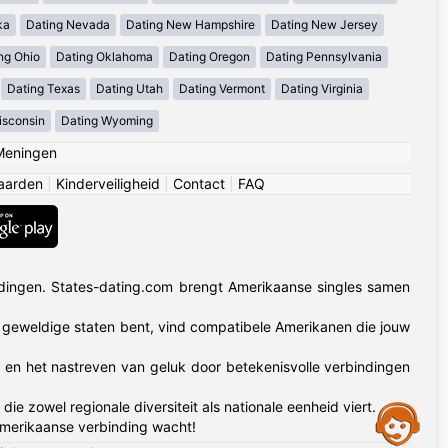
ka
Dating Nevada
Dating New Hampshire
Dating New Jersey
ng Ohio
Dating Oklahoma
Dating Oregon
Dating Pennsylvania
Dating Texas
Dating Utah
Dating Vermont
Dating Virginia
isconsin
Dating Wyoming
Meningen
aarden
|
Kinderveiligheid
|
Contact
|
FAQ
dingen. States-dating.com brengt Amerikaanse singles samen
50 geweldige staten bent, vind compatibele Amerikanen die jouw
t en het nastreven van geluk door betekenisvolle verbindingen
zowel regionale diversiteit als nationale eenheid viert.
Assistance
Amerikaanse verbinding wacht!