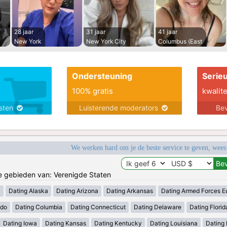
28 jaar
31 jaar
41 jaar
New York
New York City
Columbus (East
Ondersteuning
Serie
100% gratis
kwalite
nsten
Luisterende moderators
Bev
We werken hard om je de beste service te geven, wees
de gebieden van: Verenigde Staten
a
Dating Alaska
Dating Arizona
Dating Arkansas
Dating Armed Forces E
ado
Dating Columbia
Dating Connecticut
Dating Delaware
Dating Florid
Dating Iowa
Dating Kansas
Dating Kentucky
Dating Louisiana
Dating