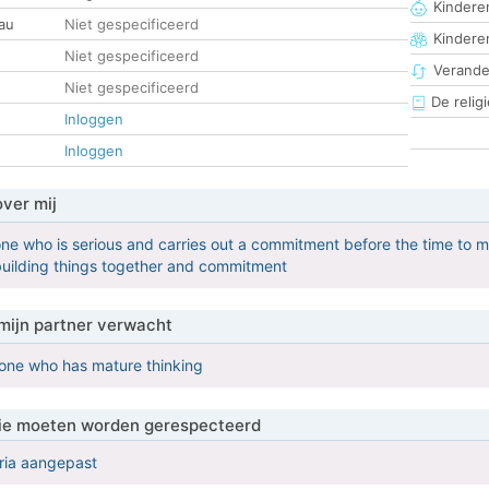
Kinderen
au
Niet gespecificeerd
Kindere
Niet gespecificeerd
Verander
Niet gespecificeerd
De religi
Inloggen
Inloggen
over mij
one who is serious and carries out a commitment before the time to
building things together and commitment
mijn partner verwacht
eone who has mature thinking
 die moeten worden gerespecteerd
eria aangepast