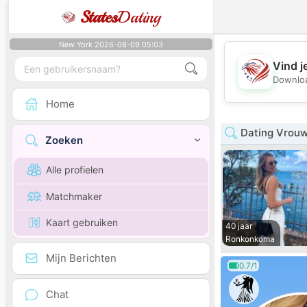
States
Dating
New York 2026-08-09 05:03
Vind j
Downloa
Home
Dating Vrouw
Zoeken
Alle profielen
Matchmaker
Kaart gebruiken
40 jaar
Ronkonkoma
Mijn Berichten
0.7/1
Chat