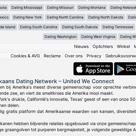
sota
Dating Mississippi
Dating Missouri
Dating Montana
Dating Nebras
exico
Dating New York
Dating North Carolina
Dating North Dakota
Dati
de Island
Dating South Carolina
Dating South Dakota
Dating Tennessee
Dating Washington
Dating West Virginia
Dating W
Nieuws
|
Oplichters
|
Winkel
|
Cookies & AVG
|
Reclame
|
Over ons
|
Privacy
|
Gebruiksvoorw
ikaans Dating Netwerk – United We Connect
om bij Amerika's meest diverse gemeenschap voor oprechte verbin
lende zee, en viert de smeltkroes die Amerika mooi maakt.
York's drukte, Californië's innovatie, Texas' geest of een van onze 
en delen.
dig gratis platform dat Amerikaanse waarden van kansen, diversitei
anen hebben blijvende relaties opgebouwd via onze gemeenschap die 
ge graangolven tot purperen bergmajesteit, je volgende geweldige 