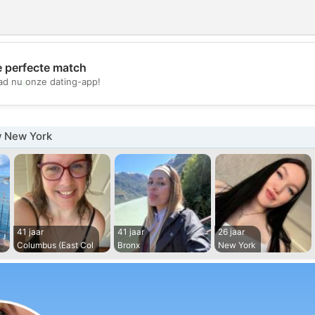
e perfecte match
💖
d nu onze dating-app!
💕
 New York
41 jaar
41 jaar
26 jaar
Columbus (East Col
Bronx
New York