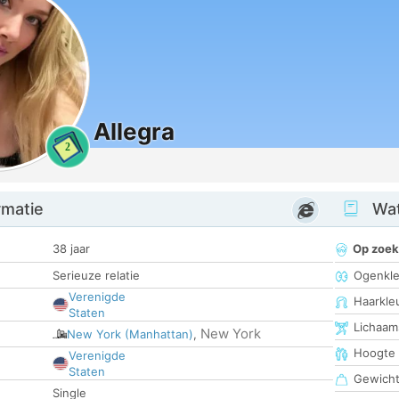
Allegra
2
rmatie
Wat
38 jaar
Op zoek
Serieuze relatie
Ogenkle
Verenigde
Haarkle
Staten
Lichaam
New York
New York (Manhattan)
,
Hoogte
Verenigde
Staten
Gewich
Single