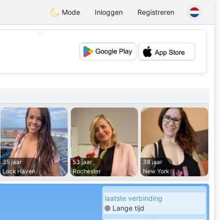
Mode
Inloggen
Registreren
💖
💕
35 jaar
53 jaar
38 jaar
Lock Haven
Rochester
New York
laatste verbinding
Lange tijd