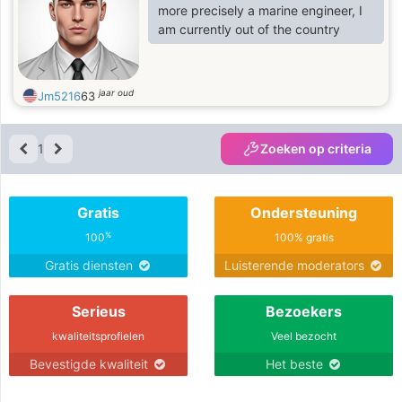
more precisely a marine engineer, I
am currently out of the country
jaar oud
Jm5216
63
1
Zoeken op criteria
Gratis
Ondersteuning
%
100
100% gratis
Gratis diensten
Luisterende moderators
Serieus
Bezoekers
kwaliteitsprofielen
Veel bezocht
Bevestigde kwaliteit
Het beste