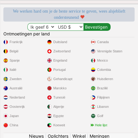
We werken hard om je de beste service te geven, wees alsjeblieft
ondersteunend
Ontmoetingen per land
Frankrijk
Duitsland
Canada
België
Zwitserland
Verenigde Staten
Spanje
Engeland
Mexico
Italië
Portugal
Colombia
Zweden
Gehandicapt
Huisdieren
Australië
Marokko
Brazilië
Nederland
Tunesië
Filipijnen
Oostenrijk
Algerije
Libanon
Japan
Egypte
Golf
China
Koeweit
Hele lijst
Nieuws
|
Oplichters
|
Winkel
|
Meningen