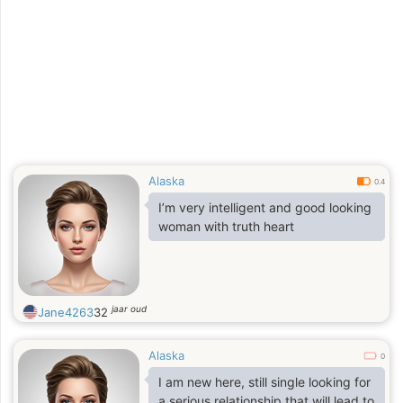
Alaska
0.4
I’m very intelligent and good looking
woman with truth heart
jaar oud
Jane4263
32
Alaska
0
I am new here, still single looking for
a serious relationship that will lead to