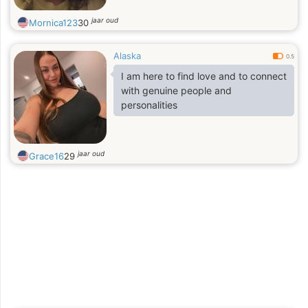
jaar oud
Mornica123
30
Alaska
0.5
I am here to find love and to connect
with genuine people and
personalities
jaar oud
Grace16
29