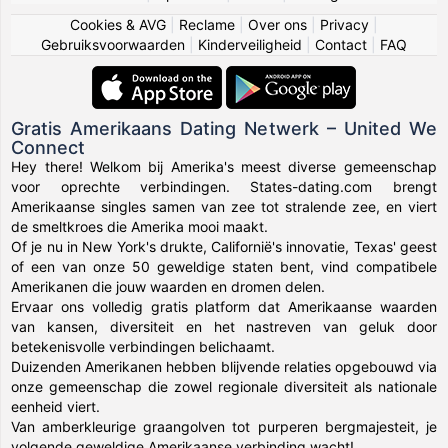
Cookies & AVG
|
Reclame
|
Over ons
|
Privacy
|
Gebruiksvoorwaarden
|
Kinderveiligheid
|
Contact
|
FAQ
Gratis Amerikaans Dating Netwerk – United We
Connect
Hey there! Welkom bij Amerika's meest diverse gemeenschap
voor oprechte verbindingen. States-dating.com brengt
Amerikaanse singles samen van zee tot stralende zee, en viert
de smeltkroes die Amerika mooi maakt.
Of je nu in New York's drukte, Californië's innovatie, Texas' geest
of een van onze 50 geweldige staten bent, vind compatibele
Amerikanen die jouw waarden en dromen delen.
Ervaar ons volledig gratis platform dat Amerikaanse waarden
van kansen, diversiteit en het nastreven van geluk door
betekenisvolle verbindingen belichaamt.
Duizenden Amerikanen hebben blijvende relaties opgebouwd via
onze gemeenschap die zowel regionale diversiteit als nationale
eenheid viert.
Van amberkleurige graangolven tot purperen bergmajesteit, je
volgende geweldige Amerikaanse verbinding wacht!