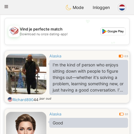
States
Dating
Toggle
Mode
Inloggen
navigation
💖
Vind je perfecte match
💖
Download nu onze dating-app!
💕
💕
Alaska
0.5
I'm the kind of person who enjoys
sitting down with people to figure
things out—whether it's solving a
problem, learning something new, or
just having a good conversation. I'm
curious about almost everything,
jaar oud
Richard890
44
from science and technology to
music, history, sports, and everyday
Alaska
life. I'd be calm, patient, and a good
0.1
listener.
Good