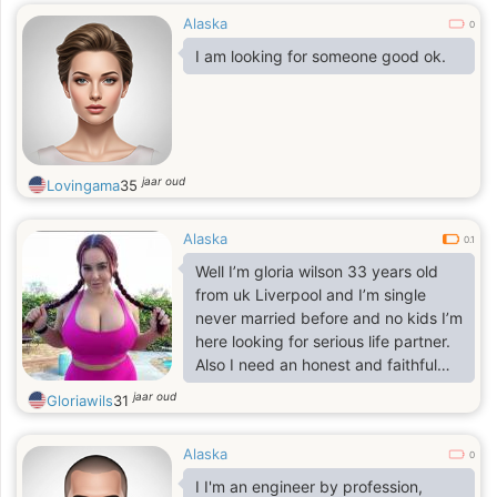
Alaska
0
I am looking for someone good ok.
jaar oud
Lovingama
35
Alaska
0.1
Well I’m gloria wilson 33 years old
from uk Liverpool and I’m single
never married before and no kids I’m
here looking for serious life partner.
Also I need an honest and faithful
person to settle down with much
jaar oud
Gloriawils
31
happiness because I always here
with you. If you don’t mind 💋🌹❤️❤️‍🔥
Alaska
❤️
0
I I'm an engineer by profession,