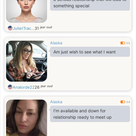
something special
jaar oud
JulietTrac...
31
Alaska
0.5
Am just wish to see what I want
jaar oud
Analorde22
26
Alaska
0.4
I'm available and down for
relationship ready to meet up