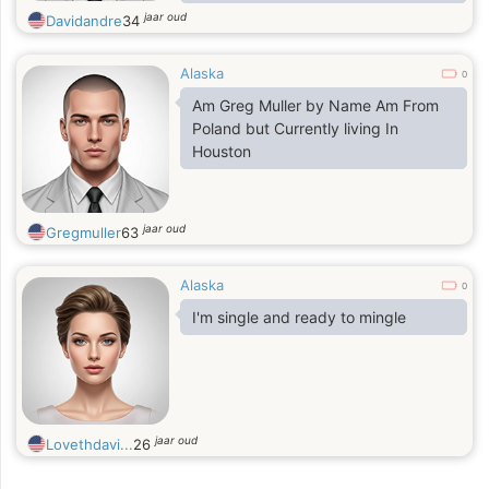
food
jaar oud
Davidandre
34
Alaska
0
Am Greg Muller by Name Am From
Poland but Currently living In
Houston
jaar oud
Gregmuller
63
Alaska
0
I'm single and ready to mingle
jaar oud
Lovethdavi...
26