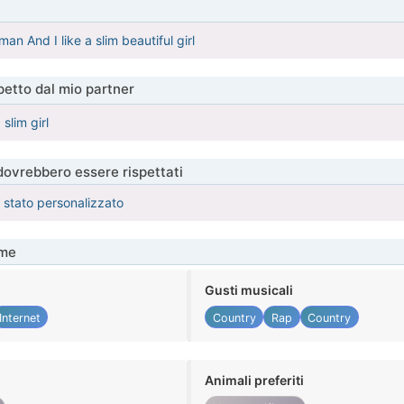
man And I like a slim beautiful girl
etto dal mio partner
slim girl
 dovrebbero essere rispettati
è stato personalizzato
me
Gusti musicali
Internet
Country
Rap
Country
Animali preferiti