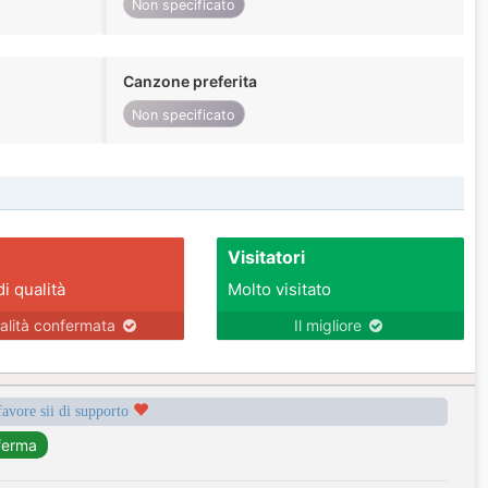
Non specificato
Canzone preferita
Non specificato
Visitatori
di qualità
Molto visitato
alità confermata
Il migliore
favore sii di supporto