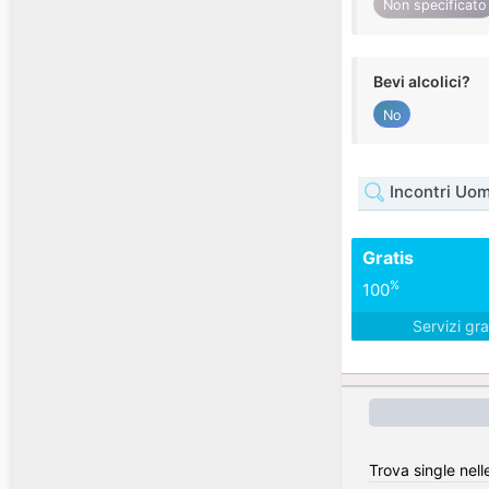
Non specificato
Bevi alcolici?
No
Incontri Uom
Gratis
%
100
Servizi gra
Trova single nell