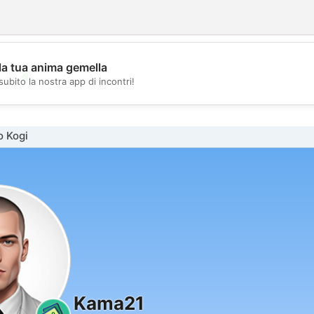
la tua anima gemella
💖
subito la nostra app di incontri!
💕
o Kogi
Kama21