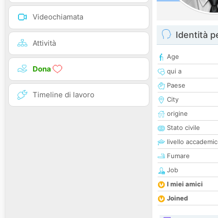
Videochiamata
Identità 
Attività
Age
Dona
qui a
Paese
Timeline di lavoro
City
origine
Stato civile
livello accademi
Fumare
Job
I miei amici
Joined