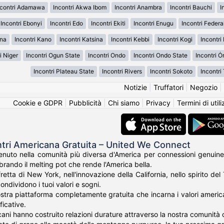
ncontri Adamawa
Incontri Akwa Ibom
Incontri Anambra
Incontri Bauchi
I
Incontri Ebonyi
Incontri Edo
Incontri Ekiti
Incontri Enugu
Incontri Federal
una
Incontri Kano
Incontri Katsina
Incontri Kebbi
Incontri Kogi
Incontri
i Niger
Incontri Ogun State
Incontri Ondo
Incontri Ondo State
Incontri 
Incontri Plateau State
Incontri Rivers
Incontri Sokoto
Incontri
Notizie
|
Truffatori
|
Negozio
|
Cookie e GDPR
|
Pubblicità
|
Chi siamo
|
Privacy
|
Termini di util
ntri Americana Gratuita – United We Connect
nuto nella comunità più diversa d'America per connessioni genuine
rando il melting pot che rende l'America bella.
fretta di New York, nell'innovazione della California, nello spirito de
ondividono i tuoi valori e sogni.
tra piattaforma completamente gratuita che incarna i valori americani 
ficative.
cani hanno costruito relazioni durature attraverso la nostra comunità c