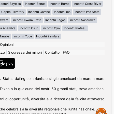
ncontri Bayelsa
Incontri Benue
Incontri Borno
Incontri Cross River
 Capital Territory
Incontri Gombe
Incontri Imo
Incontri Imo State
 Kwara
Incontri Kwara State
Incontri Lagos
Incontri Nasarawa
Ȯra Anambra
Incontri Osun
Incontri Oyo
Incontri Plateau
 Taraba
Incontri Yobe
Incontri Zamfara
Opinioni
izzo
|
Sicurezza dei minori
|
Contatto
|
FAQ
. States-dating.com riunisce single americani da mare a mare
l Texas o in qualcuno dei nostri 50 grandi stati, trova americani
di opportunità, diversità e la ricerca della felicità attraverso
he celebra sia la diversità regionale che l'unità nazionale.
Assistance