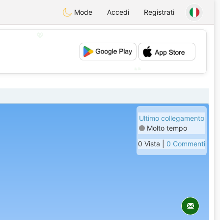
Mode
Accedi
Registrati
💖
💕
Ultimo collegamento
Molto tempo
0 Vista |
0 Commenti