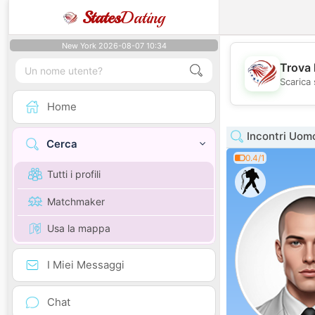
States
Dating
New York 2026-08-07 10:34
Trova 
Scarica 
Home
Incontri Uom
Cerca
0.4/1
Tutti i profili
Matchmaker
Usa la mappa
I Miei Messaggi
Chat