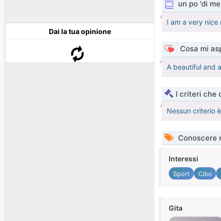
un po 'di me
I am a very nice 
Dai la tua opinione
Cosa mi asp
A beautiful and a 
I criteri che
Nessun criterio 
Conoscere 
Interessi
Sport
Cibo
Gita