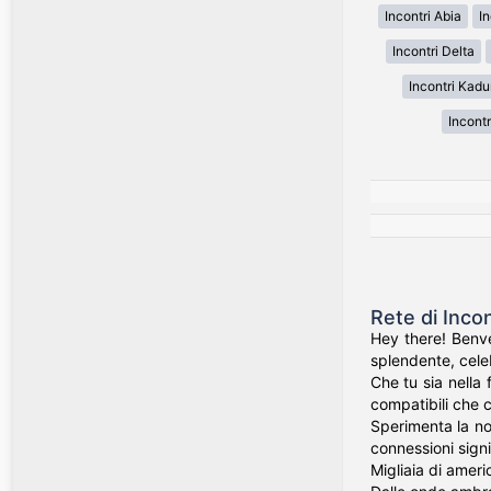
Incontri Abia
I
Incontri Delta
Incontri Kad
Incontr
Rete di Inco
Hey there! Benve
splendente, celeb
Che tu sia nella 
compatibili che c
Sperimenta la nos
connessioni signi
Migliaia di ameri