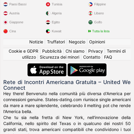
Paesi Bassi
Tunisia
Filippine
Austria
Algeria
Libano
Giappone
Egitto
Golfo
Cina
Kuwait
Tutta la lista
Notizie
|
Truffatori
|
Negozio
|
Opinioni
Cookie e GDPR
|
Pubblicità
|
Chi siamo
|
Privacy
|
Termini di
utilizzo
|
Sicurezza dei minori
|
Contatto
|
FAQ
Rete di Incontri Americana Gratuita – United We
Connect
Hey there! Benvenuto nella comunità più diversa d'America per
connessioni genuine. States-dating.com riunisce single americani
da mare a mare splendente, celebrando il melting pot che rende
l'America bella.
Che tu sia nella fretta di New York, nell'innovazione della
California, nello spirito del Texas o in qualcuno dei nostri 50
grandi stati, trova americani compatibili che condividono i tuoi