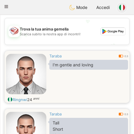
States
Dating
Toggle
Mode
Accedi
navigation
💖
Trova la tua anima gemella
Scarica subito la nostra app di incontri!
💖
💕
💕
Taraba
0.3
I'm gentle and loving
anni
Ringnwi
24
Taraba
0.3
Tall
Short