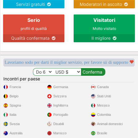
Servizi gratuiti
Moderatori in ascolto
Serio
Visitatori
profili di qualità
Molto visitato
Qualità confermata
Il migliore
Lavoriamo sodo per darti il miglior servizio, per favore sii di supporto
Incontri per paese
Francia
Germania
Canada
Belgio
Svizzera
Stati Uniti
Spagna
Inghilterra
Messico
Italia
Portogallo
Colombia
Svezia
Disabili
Animali domestici
Australia
Marocco
Brasile