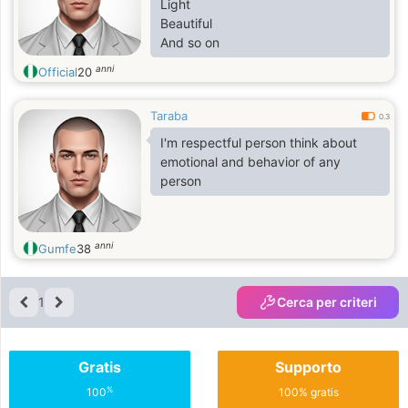
Light
Beautiful
And so on
anni
Official
20
Taraba
0.3
I'm respectful person think about
emotional and behavior of any
person
anni
Gumfe
38
1
Cerca per criteri
Gratis
Supporto
%
100
100% gratis