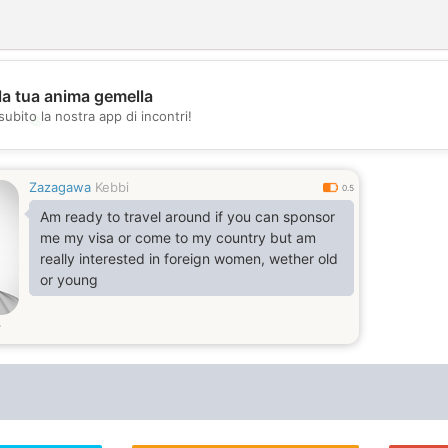
la tua anima gemella
subito la nostra app di incontri!
💖
💕
Zazagawa
Kebbi
0.5
Am ready to travel around if you can sponsor
me my visa or come to my country but am
really interested in foreign women, wether old
or young