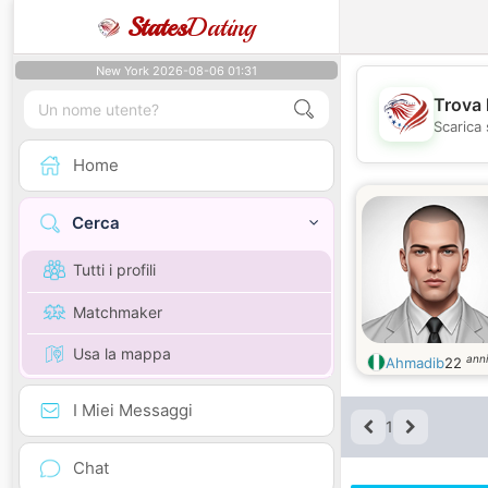
States
Dating
New York 2026-08-06 01:31
Trova 
Scarica 
Home
Cerca
Tutti i profili
Matchmaker
Usa la mappa
anni
Ahmadib
22
I Miei Messaggi
1
Chat