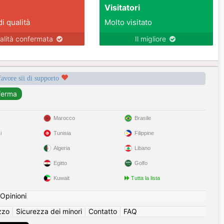
Visitatori
di qualità
Molto visitato
alità confermata
Il migliore
favore sii di supporto
Marocco
Brasile
i
Tunisia
Filippine
Algeria
Libano
Egitto
Golfo
Kuwait
Tutta la lista
Opinioni
izzo
|
Sicurezza dei minori
|
Contatto
|
FAQ