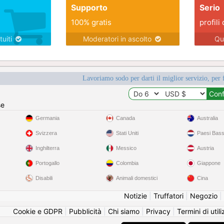
Supporto
Serio
100% gratis
profili 
tuiti
Moderatori in ascolto
Qu
Lavoriamo sodo per darti il miglior servizio, per 
se
Germania
Canada
Australia
Svizzera
Stati Uniti
Paesi Bass
Inghilterra
Messico
Austria
Portogallo
Colombia
Giappone
Disabili
Animali domestici
Cina
Notizie
|
Truffatori
|
Negozio
|
Cookie e GDPR
|
Pubblicità
|
Chi siamo
|
Privacy
|
Termini di util