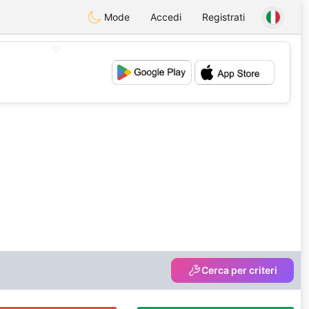
Mode
Accedi
Registrati
💖
💕
Cerca per criteri