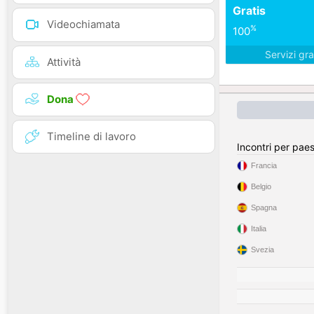
Gratis
Videochiamata
%
100
Servizi gra
Attività
Dona
Timeline di lavoro
Incontri per pae
Francia
Belgio
Spagna
Italia
Svezia