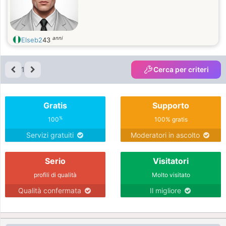
anni
Elseb2
43
1
Cerca per criteri
Gratis
Supporto
%
100
100% gratis
Servizi gratuiti
Moderatori in ascolto
Serio
Visitatori
profili di qualità
Molto visitato
Qualità confermata
Il migliore