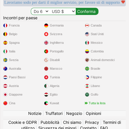
Lavoriamo sodo per darti il miglior servizio, per favore sii di supporto
Incontri per paese
Francia
Germania
Canada
Belgio
Svizzera
Stati Uniti
Spagna
Inghilterra
Messico
Italia
Portogallo
Colombia
Svezia
Disabili
Animali domestici
Australia
Marocco
Brasile
Paesi Bassi
Tunisia
Filippine
Austria
Algeria
Libano
Giappone
Egitto
Golfo
Cina
Kuwait
Tutta la lista
Notizie
|
Truffatori
|
Negozio
|
Opinioni
Cookie e GDPR
|
Pubblicità
|
Chi siamo
|
Privacy
|
Termini di
utilizzo
|
Sicurezza dei minori
|
Contatto
|
FAQ