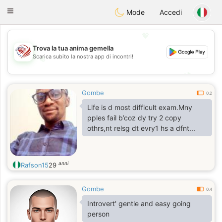
States
Dating
Toggle
Mode
Accedi
navigation
💖
Trova la tua anima gemella
Scarica subito la nostra app di incontri!
💖
💕
💕
Gombe
0.2
Life is d most difficult exam.Mny
pples fail b’coz dy try 2 copy
othrs,nt relsg dt evry1 hs a dfnt...
anni
Rafson15
29
Gombe
0.4
Introvert' gentle and easy going
person