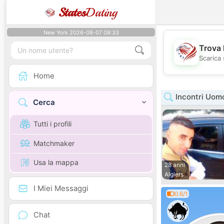
States
Dating
New York 2026-08-07 08:33
Trova 
Scarica 
Home
Incontri Uomo
Cerca
Tutti i profili
Matchmaker
Usa la mappa
28 anni
Algiers
I Miei Messaggi
0.6/1
Chat