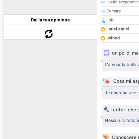
livello accademi
Fumare
Dai la tua opinione
Job
I miei amici
Joined
un po 'di me
L'amour la belle 
Cosa mi asp
Je cherche une 
I criteri che
Nessun criterio 
Conoscere 