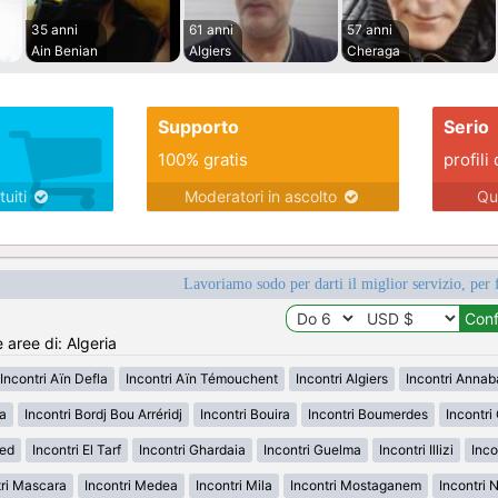
35 anni
61 anni
57 anni
Ain Benian
Algiers
Cheraga
Supporto
Serio
100% gratis
profili 
tuiti
Moderatori in ascolto
Qu
Lavoriamo sodo per darti il miglior servizio, per 
e aree di: Algeria
Incontri Aïn Defla
Incontri Aïn Témouchent
Incontri Algiers
Incontri Annab
da
Incontri Bordj Bou Arréridj
Incontri Bouira
Incontri Boumerdes
Incontri
ued
Incontri El Tarf
Incontri Ghardaia
Incontri Guelma
Incontri Illizi
Inco
tri Mascara
Incontri Medea
Incontri Mila
Incontri Mostaganem
Incontri