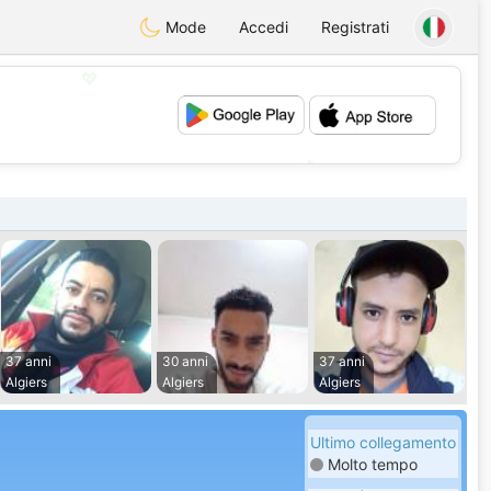
Mode
Accedi
Registrati
💖
💕
37 anni
30 anni
37 anni
Algiers
Algiers
Algiers
Ultimo collegamento
Molto tempo