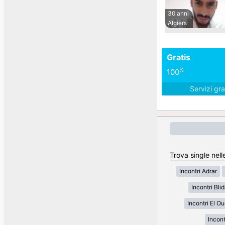
30 anni
Algiers
Gratis
%
100
Servizi gra
Trova single nell
Incontri Adrar
Incontri Bli
Incontri El O
Incon