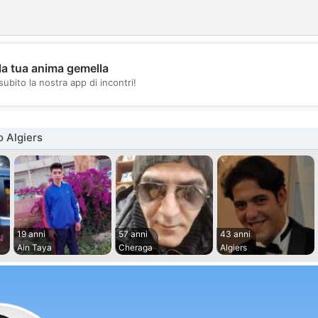
la tua anima gemella
💖
subito la nostra app di incontri!
💕
 Algiers
19 anni
57 anni
43 anni
Ain Taya
Cheraga
Algiers