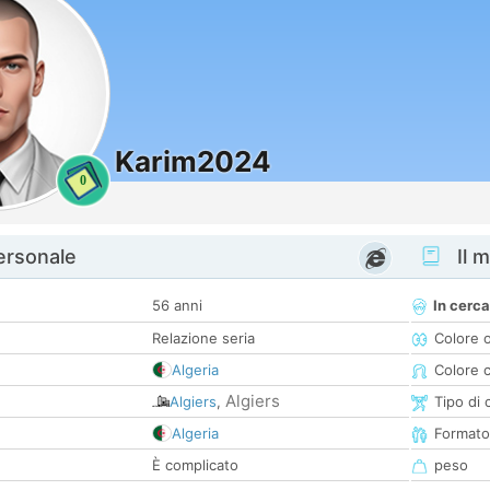
Karim2024
0
personale
Il m
56 anni
In cerca
Relazione seria
Colore 
Algeria
Colore c
Algiers
Algiers
,
Tipo di 
Algeria
Formato
È complicato
peso