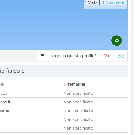
1 Vista |
0 Commenti
segnala questo profilo?
0
io fisico e +
 di
femmina
occhi
Non specificato
apelli
Non specificato
corpo
Non specificato
Non specificato
Non specificato