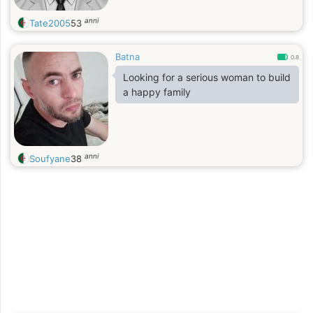
anni
Tate2005
53
Batna
0.8
Looking for a serious woman to build
a happy family
anni
Soufyane
38