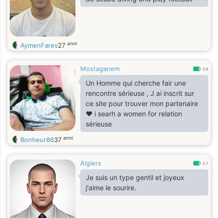
anni
AymenFares
27
Mostaganem
0.8
Un Homme qui cherche fair une
rencontre sérieuse , J ai inscrit sur
ce site pour trouver mon partenaire
❤️ i searh a women for relation
sérieuse
anni
Bonheur88
37
Algiers
0.7
Je suis un type gentil et joyeux
j'aime le sourire.