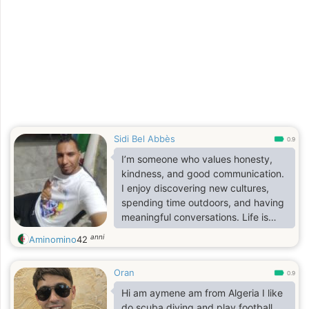
Sidi Bel Abbès
0.9
I’m someone who values honesty,
kindness, and good communication.
I enjoy discovering new cultures,
spending time outdoors, and having
meaningful conversations. Life is
more beautiful when shared with
anni
Aminomino
42
someone who appreciates the little
things.
Oran
0.9
Hi am aymene am from Algeria I like
do scuba diving and play football