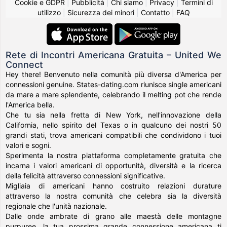
Cookie e GDPR
|
Pubblicità
|
Chi siamo
|
Privacy
|
Termini di
utilizzo
|
Sicurezza dei minori
|
Contatto
|
FAQ
Rete di Incontri Americana Gratuita – United We
Connect
Hey there! Benvenuto nella comunità più diversa d'America per
connessioni genuine. States-dating.com riunisce single americani
da mare a mare splendente, celebrando il melting pot che rende
l'America bella.
Che tu sia nella fretta di New York, nell'innovazione della
California, nello spirito del Texas o in qualcuno dei nostri 50
grandi stati, trova americani compatibili che condividono i tuoi
valori e sogni.
Sperimenta la nostra piattaforma completamente gratuita che
incarna i valori americani di opportunità, diversità e la ricerca
della felicità attraverso connessioni significative.
Migliaia di americani hanno costruito relazioni durature
attraverso la nostra comunità che celebra sia la diversità
regionale che l'unità nazionale.
Dalle onde ambrate di grano alle maestà delle montagne
purpuree, la tua prossima grande connessione americana ti