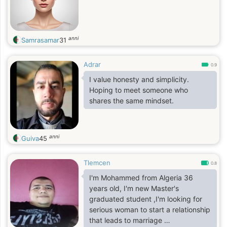
anni
Samrasamar
31
Adrar
0.9
I value honesty and simplicity.
Hoping to meet someone who
shares the same mindset.
anni
Guiva
45
Tlemcen
0.8
I'm Mohammed from Algeria 36
years old, I'm new Master's
graduated student ,I'm looking for
serious woman to start a relationship
that leads to marriage