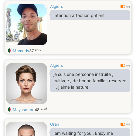
Algiers
0.6
Intention affection patient
anni
Mhmeds
37
Algiers
0.6
je suis une personne instruite ,
cultivee , de bonne famille , reservee
, , j aime la nature
anni
Mayssoune
48
Oran
0.6
Iam waiting for you . Enjoy me