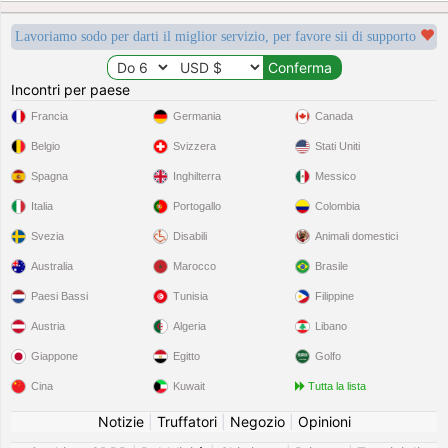
Lavoriamo sodo per darti il miglior servizio, per favore sii di supporto
Incontri per paese
Francia
Germania
Canada
Belgio
Svizzera
Stati Uniti
Spagna
Inghilterra
Messico
Italia
Portogallo
Colombia
Svezia
Disabili
Animali domestici
Australia
Marocco
Brasile
Paesi Bassi
Tunisia
Filippine
Austria
Algeria
Libano
Giappone
Egitto
Golfo
Cina
Kuwait
Tutta la lista
Notizie
|
Truffatori
|
Negozio
|
Opinioni