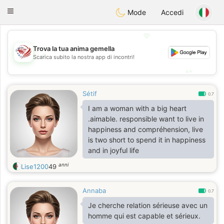
States
Dating
Toggle
Mode
Accedi
navigation
💖
Trova la tua anima gemella
💖
Scarica subito la nostra app di incontri!
💕
💕
Sétif
0.7
I am a woman with a big heart
.aimable. responsible want to live in
happiness and compréhension, live
is two short to spend it in happiness
and in joyful life
anni
Lise1200
49
Annaba
0.7
Je cherche relation sérieuse avec un
homme qui est capable et sérieux.