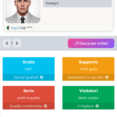
honeyo
anni
Papi78
48
1
Cerca per criteri
Gratis
Supporto
%
100
100% gratis
Servizi gratuiti
Moderatori in ascolto
Serio
Visitatori
profili di qualità
Molto visitato
Qualità confermata
Il migliore