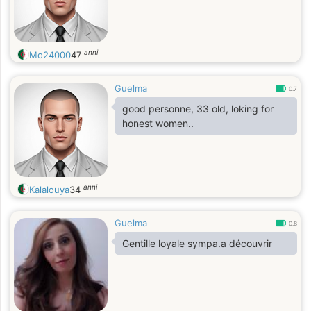
anni
Mo24000
47
Guelma
0.7
good personne, 33 old, loking for
honest women..
anni
Kalalouya
34
Guelma
0.8
Gentille loyale sympa.a découvrir