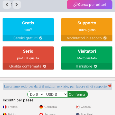
1
Cerca per criteri
Gratis
Supporto
%
100
100% gratis
Servizi gratuiti
Moderatori in ascolto
Serio
Visitatori
profili di qualità
Molto visitato
Qualità confermata
Il migliore
Lavoriamo sodo per darti il miglior servizio, per favore sii di supporto
Incontri per paese
Francia
Germania
Canada
Belgio
Svizzera
Stati Uniti