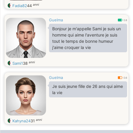
anni
Fadia82
44
Guelma
0.8
Bonjour je m'appelle Sami je suis un
homme qui aime l'aventure je suis
tout le temps de bonne humeur
j'aime croquer la vie
anni
Sami1
38
Guelma
0.6
Je suis jeune fille de 26 ans qui aime
la vie
anni
Kahyna24
31