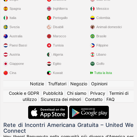
Spagna
Inghilterra
Messico
Italia
Portogallo
Colombia
Svezia
Disabili
Animali domestici
Australia
Marocco
Brasile
Paesi Bassi
Tunisia
Filippine
Austria
Algeria
Libano
Giappone
Egitto
Golfo
Cina
Kuwait
Tutta la lista
Notizie
|
Truffatori
|
Negozio
|
Opinioni
Cookie e GDPR
|
Pubblicità
|
Chi siamo
|
Privacy
|
Termini di
utilizzo
|
Sicurezza dei minori
|
Contatto
|
FAQ
Rete di Incontri Americana Gratuita – United We
Connect
Hey there! Benvenuto nella comunità più diversa d'America per