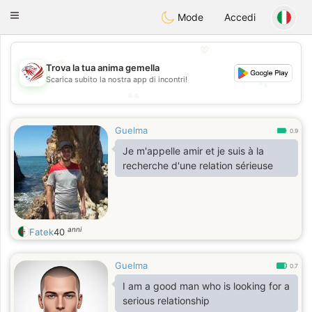
States
Dating
Toggle
Mode
Accedi
navigation
💖
💖
Trova la tua anima gemella
Scarica subito la nostra app di incontri!
💕
💕
Guelma
0.9
Je m'appelle amir et je suis à la
recherche d'une relation sérieuse
anni
Fatek
40
Guelma
0.7
I am a good man who is looking for a
serious relationship