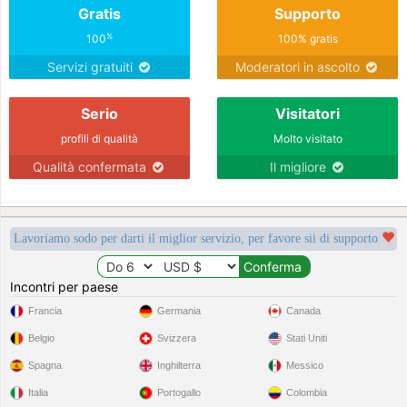
Gratis
Supporto
%
100
100% gratis
Servizi gratuiti
Moderatori in ascolto
Serio
Visitatori
profili di qualità
Molto visitato
Qualità confermata
Il migliore
Lavoriamo sodo per darti il miglior servizio, per favore sii di supporto
Incontri per paese
Francia
Germania
Canada
Belgio
Svizzera
Stati Uniti
Spagna
Inghilterra
Messico
Italia
Portogallo
Colombia