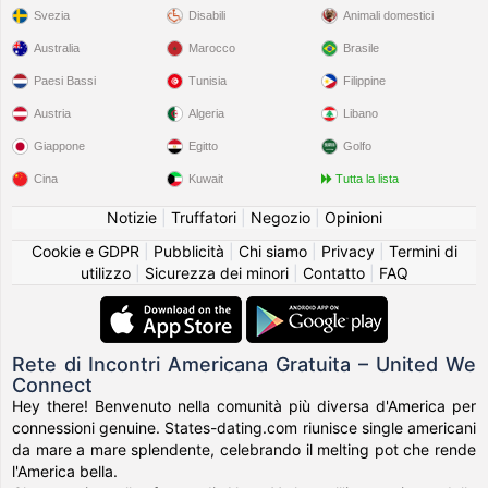
Svezia
Disabili
Animali domestici
Australia
Marocco
Brasile
Paesi Bassi
Tunisia
Filippine
Austria
Algeria
Libano
Giappone
Egitto
Golfo
Cina
Kuwait
Tutta la lista
Notizie
|
Truffatori
|
Negozio
|
Opinioni
Cookie e GDPR
|
Pubblicità
|
Chi siamo
|
Privacy
|
Termini di
utilizzo
|
Sicurezza dei minori
|
Contatto
|
FAQ
Rete di Incontri Americana Gratuita – United We
Connect
Hey there! Benvenuto nella comunità più diversa d'America per
connessioni genuine. States-dating.com riunisce single americani
da mare a mare splendente, celebrando il melting pot che rende
l'America bella.