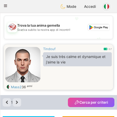
States
Dating
Toggle
Mode
Accedi
navigation
💖
Trova la tua anima gemella
Scarica subito la nostra app di incontri!
💖
💕
💕
Tindouf
0.7
Je suis très calme et dynamique et
j'aime la vie
anni
Mass2
36
1
Cerca per criteri