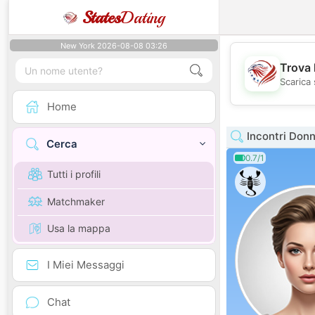
States
Dating
New York 2026-08-08 03:26
Trova 
Scarica 
Home
Incontri Don
Cerca
0.7/1
Tutti i profili
Matchmaker
Usa la mappa
I Miei Messaggi
Chat