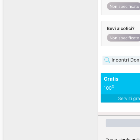
Non specificato
Bevi alcolici?
Non specificato
Incontri Don
Gratis
%
100
Servizi gra
Trova single nell