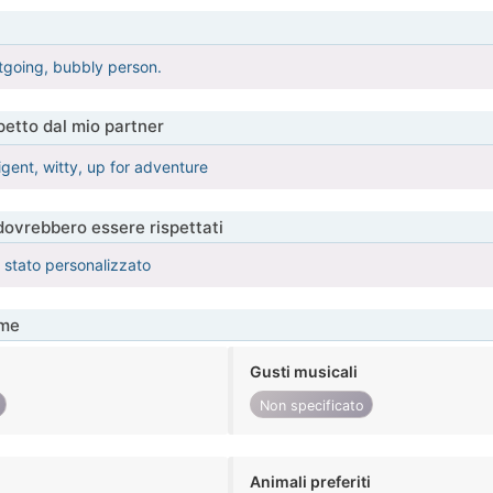
utgoing, bubbly person.
etto dal mio partner
ligent, witty, up for adventure
 dovrebbero essere rispettati
è stato personalizzato
me
Gusti musicali
Non specificato
Animali preferiti