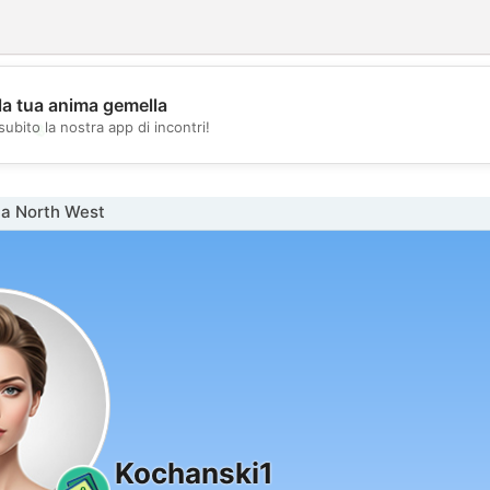
la tua anima gemella
💖
subito la nostra app di incontri!
💕
na North West
Kochanski1