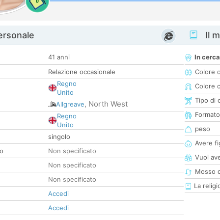
0
personale
Il m
41 anni
In cerca
Relazione occasionale
Colore 
Regno
Colore c
Unito
Tipo di 
North West
Allgreave
,
Formato
Regno
Unito
peso
singolo
Avere fig
co
Non specificato
Vuoi ave
Non specificato
Mosso d
Non specificato
La religi
Accedi
Accedi