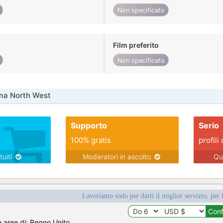
Non specificato
Film preferito
Non specificato
na North West
Supporto
Serio
100% gratis
profili 
tuiti
Moderatori in ascolto
Qu
Lavoriamo sodo per darti il miglior servizio, per 
e aree di: Regno Unito