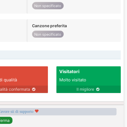
Non specificato
Canzone preferita
Non specificato
Visitatori
di qualità
Molto visitato
alità confermata
Il migliore
favore sii di supporto