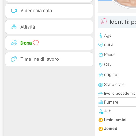
Videochiamata
Identità 
Attività
Age
Dona
qui a
Paese
Timeline di lavoro
City
origine
Stato civile
livello accademi
Fumare
Job
I miei amici
Joined