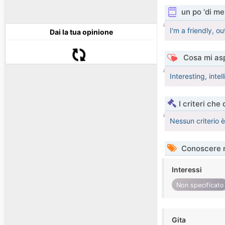
un po 'di me
I'm a friendly, o
Dai la tua opinione
Cosa mi asp
Interesting, intel
I criteri che
Nessun criterio 
Conoscere 
Interessi
Non specificato
Gita