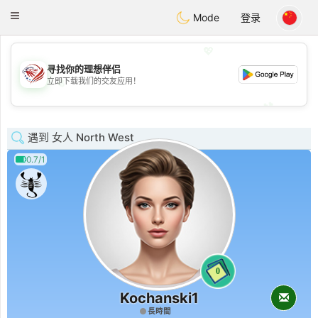
States
Dating
Toggle
Mode
登录
navigation
💖
寻找你的理想伴侣
💖
立即下载我们的交友应用！
💕
💕
遇到 女人 North West
0.7/1
0
Kochanski1
長時間