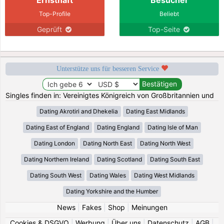
Top-Profile
Beliebt
Geprüft
Top-Seite
Unterstütze uns für besseren Service
Singles finden in: Vereinigtes Königreich von Großbritannien und
Dating Akrotiri and Dhekelia
Dating East Midlands
Dating East of England
Dating England
Dating Isle of Man
Dating London
Dating North East
Dating North West
Dating Northern Ireland
Dating Scotland
Dating South East
Dating South West
Dating Wales
Dating West Midlands
Dating Yorkshire and the Humber
News
|
Fakes
|
Shop
|
Meinungen
Cookies & DSGVO
|
Werbung
|
Über uns
|
Datenschutz
|
AGB
|