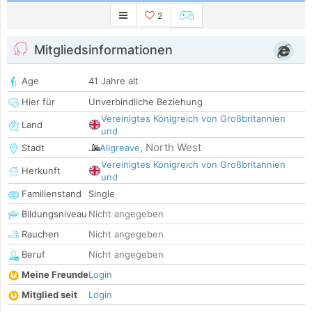
2
Mitgliedsinformationen
Age
41 Jahre alt
Hier für
Unverbindliche Beziehung
Vereinigtes Königreich von Großbritannien
Land
und
North West
Stadt
Allgreave
,
Vereinigtes Königreich von Großbritannien
Herkunft
und
Familienstand
Single
Bildungsniveau
Nicht angegeben
Rauchen
Nicht angegeben
Beruf
Nicht angegeben
Meine Freunde
Login
Mitglied seit
Login