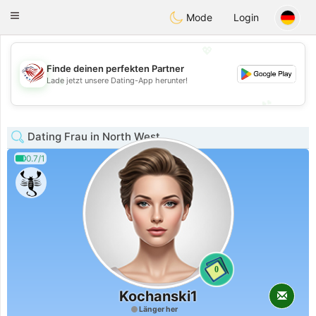
States
Dating
Toggle
Mode
Login
navigation
💖
Finde deinen perfekten Partner
💖
Lade jetzt unsere Dating-App herunter!
💕
💕
Dating Frau in North West
0.7/1
0
Kochanski1
Länger her