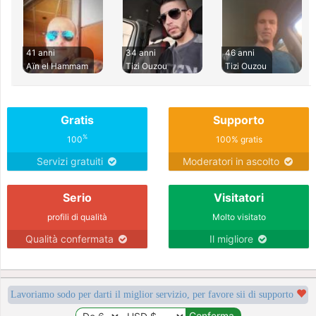
41 anni
34 anni
46 anni
Aïn el Hammam
Tizi Ouzou
Tizi Ouzou
Gratis
Supporto
%
100
100% gratis
Servizi gratuiti
Moderatori in ascolto
Serio
Visitatori
profili di qualità
Molto visitato
Qualità confermata
Il migliore
Lavoriamo sodo per darti il miglior servizio, per favore sii di supporto