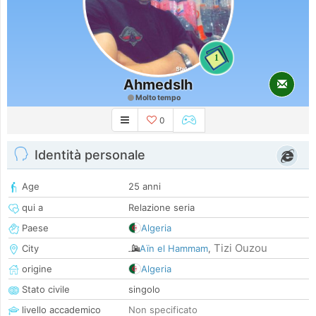
1
Ahmedslh
Molto tempo
0
Identità personale
Age
25 anni
qui a
Relazione seria
Paese
Algeria
Tizi Ouzou
City
Aïn el Hammam
,
origine
Algeria
Stato civile
singolo
livello accademico
Non specificato