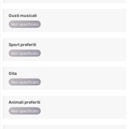
Gusti musicali
Non specificato
Sport preferiti
Non specificato
Gita
Non specificato
Animali preferiti
Non specificato