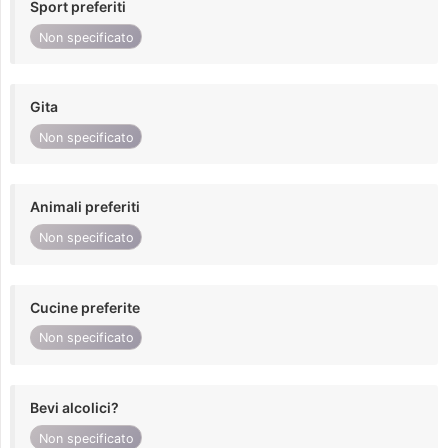
Sport preferiti
Non specificato
Gita
Non specificato
Animali preferiti
Non specificato
Cucine preferite
Non specificato
Bevi alcolici?
Non specificato