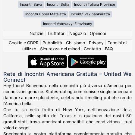
Incontri Sava
Incontri Sofia
Incontri Toliara Province
Incontri Upper Matsiatra
Incontri Vakinankaratra
Incontri Vatovavy-Fitovinany
Notizie
|
Truffatori
|
Negozio
|
Opinioni
Cookie e GDPR
|
Pubblicità
|
Chi siamo
|
Privacy
|
Termini di
utilizzo
|
Sicurezza dei minori
|
Contatto
|
FAQ
Rete di Incontri Americana Gratuita – United We
Connect
Hey there! Benvenuto nella comunità più diversa d'America per
connessioni genuine. States-dating.com riunisce single americani
da mare a mare splendente, celebrando il melting pot che rende
l'America bella.
Che tu sia nella fretta di New York, nell'innovazione della
California, nello spirito del Texas o in qualcuno dei nostri 50
grandi stati, trova americani compatibili che condividono i tuoi
valori e sogni.
Sperimenta la nostra piattaforma completamente gratuita che