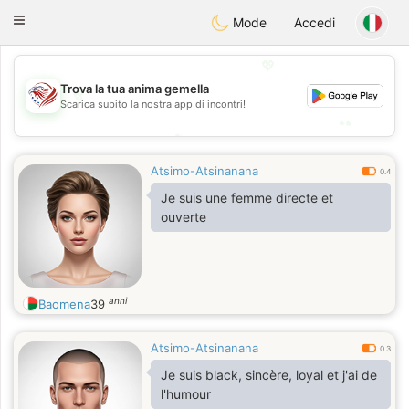
States
Dating
Toggle
Mode
Accedi
navigation
💖
Trova la tua anima gemella
💖
Scarica subito la nostra app di incontri!
💕
💕
Atsimo-Atsinanana
0.4
Je suis une femme directe et
ouverte
anni
Baomena
39
Atsimo-Atsinanana
0.3
Je suis black, sincère, loyal et j'ai de
l'humour