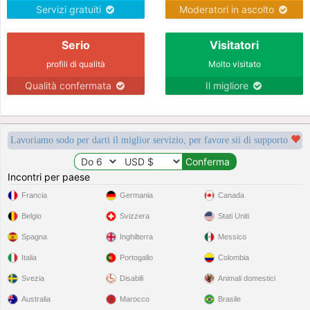
Servizi gratuiti
Moderatori in ascolto
Serio
Visitatori
profili di qualità
Molto visitato
Qualità confermata
Il migliore
Lavoriamo sodo per darti il miglior servizio, per favore sii di supporto
Incontri per paese
Francia
Germania
Canada
Belgio
Svizzera
Stati Uniti
Spagna
Inghilterra
Messico
Italia
Portogallo
Colombia
Svezia
Disabili
Animali domestici
Australia
Marocco
Brasile