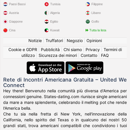
Paesi Bassi
Tunisia
Filippine
Austria
Algeria
Libano
Giappone
Egitto
Golfo
Cina
Kuwait
Tutta la lista
Notizie
|
Truffatori
|
Negozio
|
Opinioni
Cookie e GDPR
|
Pubblicità
|
Chi siamo
|
Privacy
|
Termini di
utilizzo
|
Sicurezza dei minori
|
Contatto
|
FAQ
Rete di Incontri Americana Gratuita – United We
Connect
Hey there! Benvenuto nella comunità più diversa d'America per
connessioni genuine. States-dating.com riunisce single americani
da mare a mare splendente, celebrando il melting pot che rende
l'America bella.
Che tu sia nella fretta di New York, nell'innovazione della
California, nello spirito del Texas o in qualcuno dei nostri 50
grandi stati, trova americani compatibili che condividono i tuoi