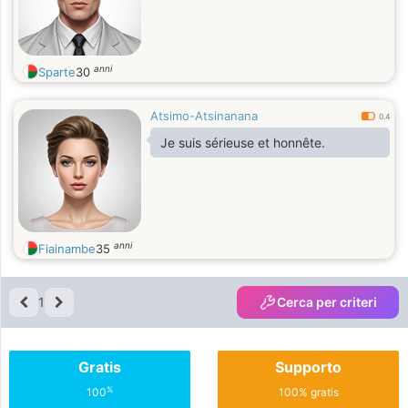
anni
Sparte
30
Atsimo-Atsinanana
0.4
Je suis sérieuse et honnête.
anni
Fiainambe
35
1
Cerca per criteri
Gratis
Supporto
%
100
100% gratis