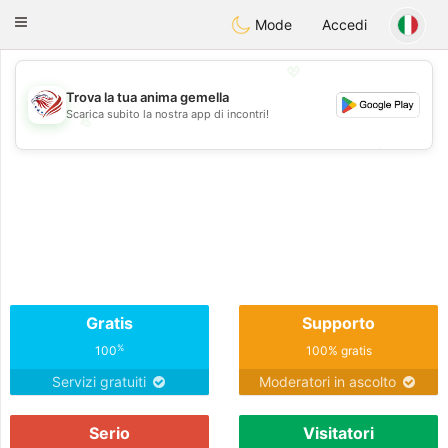
States
Dating
Toggle
Mode
Accedi
navigation
💖
Trova la tua anima gemella
Scarica subito la nostra app di incontri!
💖
💕
💕
Gratis
Supporto
%
100
100% gratis
Servizi gratuiti
Moderatori in ascolto
Serio
Visitatori