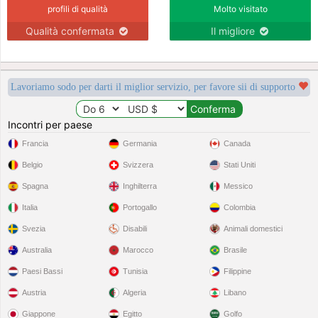
profili di qualità
Molto visitato
Qualità confermata
Il migliore
Lavoriamo sodo per darti il miglior servizio, per favore sii di supporto
Incontri per paese
Francia
Germania
Canada
Belgio
Svizzera
Stati Uniti
Spagna
Inghilterra
Messico
Italia
Portogallo
Colombia
Svezia
Disabili
Animali domestici
Australia
Marocco
Brasile
Paesi Bassi
Tunisia
Filippine
Austria
Algeria
Libano
Giappone
Egitto
Golfo