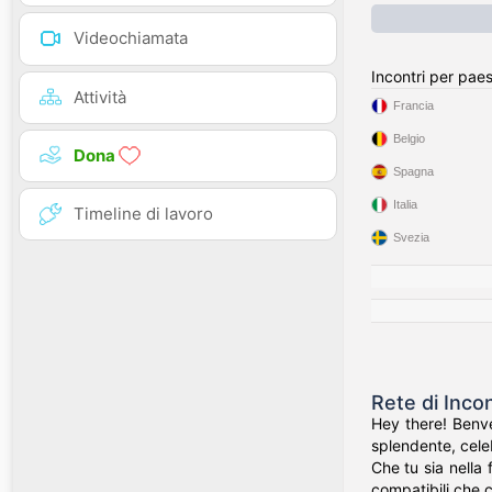
Videochiamata
Incontri per pae
Attività
Francia
Belgio
Dona
Spagna
Italia
Timeline di lavoro
Svezia
Rete di Inco
Hey there! Benve
splendente, celeb
Che tu sia nella 
compatibili che c