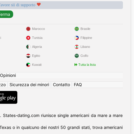
favore sii di supporto
Marocco
Brasile
i
Tunisia
Filippine
Algeria
Libano
Egitto
Golfo
Kuwait
Tutta la lista
Opinioni
izzo
|
Sicurezza dei minori
|
Contatto
|
FAQ
. States-dating.com riunisce single americani da mare a mare
l Texas o in qualcuno dei nostri 50 grandi stati, trova americani