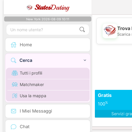
States
Dating
New York 2026-08-09 10:11
Trova 
Scarica 
Home
Cerca
Tutti i profili
Matchmaker
Gratis
Usa la mappa
%
100
I Miei Messaggi
Servizi gra
Chat