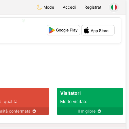
Mode
Accedi
Registrati
💖
💕
Visitatori
di qualità
Molto visitato
alità confermata
Il migliore