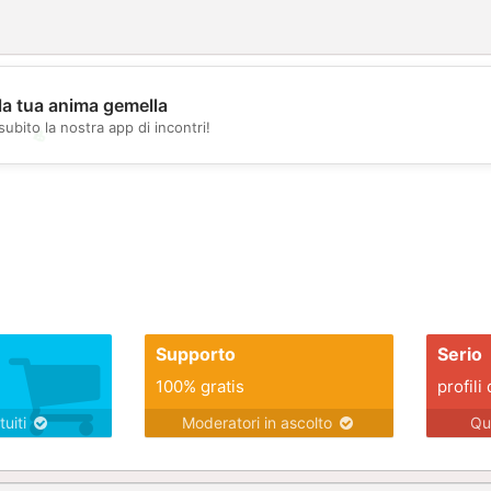
la tua anima gemella
subito la nostra app di incontri!
💖
💕
Supporto
Serio
100% gratis
profili 
tuiti
Moderatori in ascolto
Qu