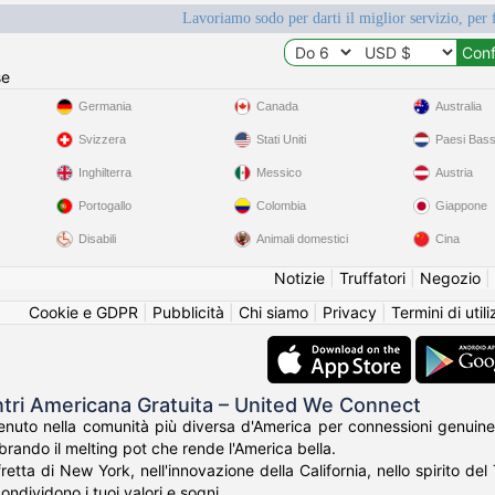
Lavoriamo sodo per darti il miglior servizio, per 
se
Germania
Canada
Australia
Svizzera
Stati Uniti
Paesi Bass
Inghilterra
Messico
Austria
Portogallo
Colombia
Giappone
Disabili
Animali domestici
Cina
Notizie
|
Truffatori
|
Negozio
|
Cookie e GDPR
|
Pubblicità
|
Chi siamo
|
Privacy
|
Termini di util
ntri Americana Gratuita – United We Connect
nuto nella comunità più diversa d'America per connessioni genuine
rando il melting pot che rende l'America bella.
fretta di New York, nell'innovazione della California, nello spirito de
ondividono i tuoi valori e sogni.