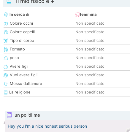
Il mio fisico e +
In cerca di
femmina
Colore occhi
Non specificato
Colore capelli
Non specificato
Tipo di corpo
Non specificato
Formato
Non specificato
peso
Non specificato
Avere figli
Non specificato
Vuoi avere figli
Non specificato
Mosso dall'amore
Non specificato
La religione
Non specificato
un po 'di me
Hey you I'm a nice honest serious person