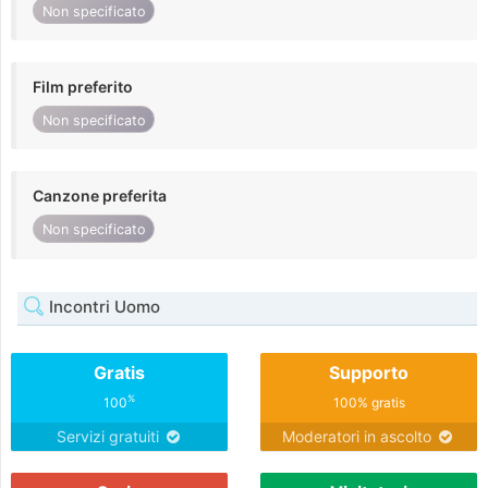
Non specificato
Film preferito
Non specificato
Canzone preferita
Non specificato
Incontri Uomo
Gratis
Supporto
%
100
100% gratis
Servizi gratuiti
Moderatori in ascolto