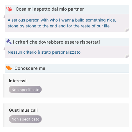
Cosa mi aspetto dal mio partner
A serious person with who I wanna build something nice,
stone by stone to the end and for the reste of our life
I criteri che dovrebbero essere rispettati
Nessun criterio è stato personalizzato
Conoscere me
Interessi
Non specificato
Gusti musicali
Non specificato