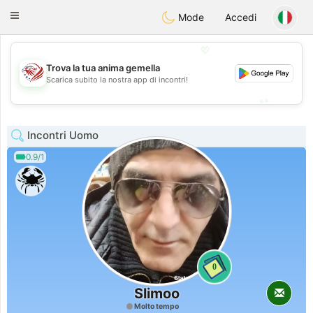
States
Dating
Toggle
Mode
Accedi
navigation
💖
Trova la tua anima gemella
💖
Scarica subito la nostra app di incontri!
💕
💕
Incontri Uomo
0.9/1
0
Slimoo
Molto tempo