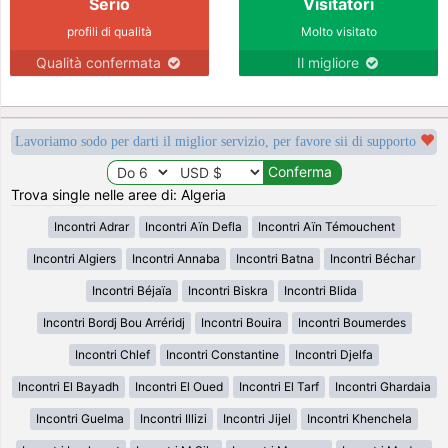
Serio
Visitatori
profili di qualità
Molto visitato
Qualità confermata
Il migliore
Lavoriamo sodo per darti il miglior servizio, per favore sii di supporto
Trova single nelle aree di: Algeria
Incontri Adrar
Incontri Aïn Defla
Incontri Aïn Témouchent
Incontri Algiers
Incontri Annaba
Incontri Batna
Incontri Béchar
Incontri Béjaïa
Incontri Biskra
Incontri Blida
Incontri Bordj Bou Arréridj
Incontri Bouira
Incontri Boumerdes
Incontri Chlef
Incontri Constantine
Incontri Djelfa
Incontri El Bayadh
Incontri El Oued
Incontri El Tarf
Incontri Ghardaia
Incontri Guelma
Incontri Illizi
Incontri Jijel
Incontri Khenchela