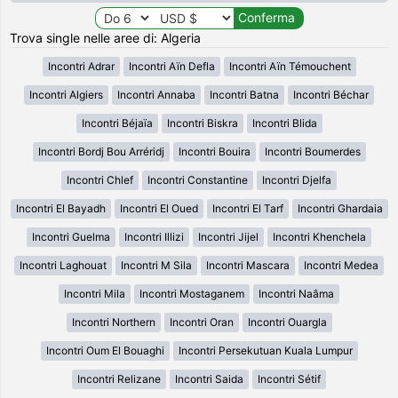
Trova single nelle aree di: Algeria
Incontri Adrar
Incontri Aïn Defla
Incontri Aïn Témouchent
Incontri Algiers
Incontri Annaba
Incontri Batna
Incontri Béchar
Incontri Béjaïa
Incontri Biskra
Incontri Blida
Incontri Bordj Bou Arréridj
Incontri Bouira
Incontri Boumerdes
Incontri Chlef
Incontri Constantine
Incontri Djelfa
Incontri El Bayadh
Incontri El Oued
Incontri El Tarf
Incontri Ghardaia
Incontri Guelma
Incontri Illizi
Incontri Jijel
Incontri Khenchela
Incontri Laghouat
Incontri M Sila
Incontri Mascara
Incontri Medea
Incontri Mila
Incontri Mostaganem
Incontri Naâma
Incontri Northern
Incontri Oran
Incontri Ouargla
Incontri Oum El Bouaghi
Incontri Persekutuan Kuala Lumpur
Incontri Relizane
Incontri Saida
Incontri Sétif