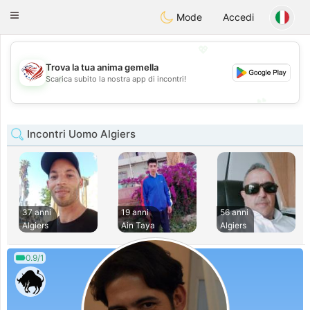
States
Dating
Toggle
Mode
Accedi
navigation
💖
Trova la tua anima gemella
💖
Scarica subito la nostra app di incontri!
💕
💕
Incontri Uomo Algiers
37 anni
19 anni
56 anni
Algiers
Ain Taya
Algiers
0.9/1