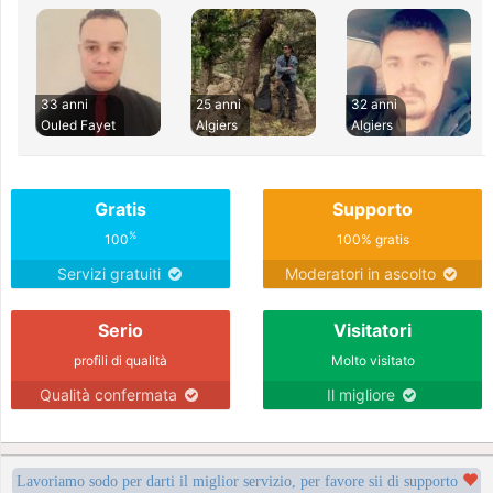
33 anni
25 anni
32 anni
Ouled Fayet
Algiers
Algiers
Gratis
Supporto
%
100
100% gratis
Servizi gratuiti
Moderatori in ascolto
Serio
Visitatori
profili di qualità
Molto visitato
Qualità confermata
Il migliore
Lavoriamo sodo per darti il miglior servizio, per favore sii di supporto