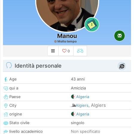
1
Manou
Molto tempo
0
Identità personale
Age
43 anni
qui a
Amicizia
Paese
Algeria
Algiers
City
Algiers
,
origine
Algeria
Stato civile
singolo
livello accademico
Non specificato