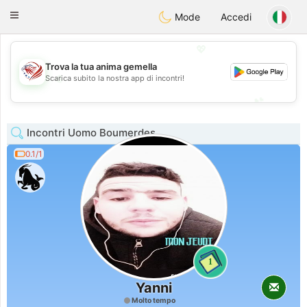
States
Dating
Toggle
Mode
Accedi
navigation
💖
Trova la tua anima gemella
💖
Scarica subito la nostra app di incontri!
💕
💕
Incontri Uomo Boumerdes
0.1/1
1
Yanni
Molto tempo