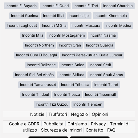
Incontri El Bayadh
Incontri El Oued
Incontri El Tarf
Incontri Ghardaia
Incontri Guelma
Incontri Illizi
Incontri Jijel
Incontri Khenchela
Incontri Laghouat
Incontri M Sila
Incontri Mascara
Incontri Medea
Incontri Mila
Incontri Mostaganem
Incontri Naâma
Incontri Northern
Incontri Oran
Incontri Ouargla
Incontri Oum El Bouaghi
Incontri Persekutuan Kuala Lumpur
Incontri Relizane
Incontri Saida
Incontri Sétif
Incontri Sidi Bel Abbès
Incontri Skikda
Incontri Souk Ahras
Incontri Tamanrasset
Incontri Tébessa
Incontri Tiaret
Incontri Tindouf
Incontri Tipaza
Incontri Tissemsilt
Incontri Tizi Ouzou
Incontri Tlemcen
Notizie
|
Truffatori
|
Negozio
|
Opinioni
Cookie e GDPR
|
Pubblicità
|
Chi siamo
|
Privacy
|
Termini di
utilizzo
|
Sicurezza dei minori
|
Contatto
|
FAQ