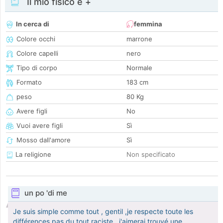
Il mio fisico e +
In cerca di
femmina
Colore occhi
marrone
Colore capelli
nero
Tipo di corpo
Normale
Formato
183 cm
peso
80 Kg
Avere figli
No
Vuoi avere figli
Sì
Mosso dall'amore
Sì
La religione
Non specificato
un po 'di me
Je suis simple comme tout , gentil ,je respecte toute les
différences pas du tout raciste , j'aimerai trouvé une