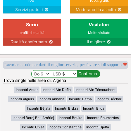
100
100% gratis
Servizi gratuiti
Moderatori in ascolto
Serio
Visitatori
profili di qualità
Molto visitato
Qualità confermata
Il migliore
Lavoriamo sodo per darti il miglior servizio, per favore sii di supporto
Trova single nelle aree di: Algeria
Incontri Adrar
Incontri Aïn Defla
Incontri Aïn Témouchent
Incontri Algiers
Incontri Annaba
Incontri Batna
Incontri Béchar
Incontri Béjaïa
Incontri Biskra
Incontri Blida
Incontri Bordj Bou Arréridj
Incontri Bouira
Incontri Boumerdes
Incontri Chlef
Incontri Constantine
Incontri Djelfa