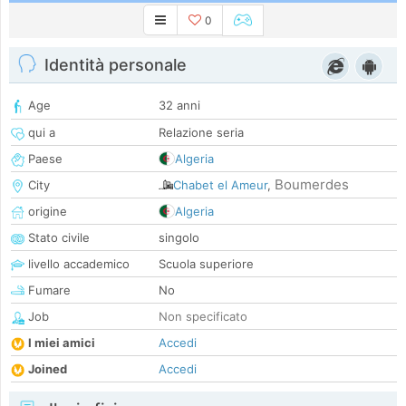
0
Identità personale
Age
32 anni
qui a
Relazione seria
Paese
Algeria
Boumerdes
City
Chabet el Ameur
,
origine
Algeria
Stato civile
singolo
livello accademico
Scuola superiore
Fumare
No
Job
Non specificato
I miei amici
Accedi
Joined
Accedi