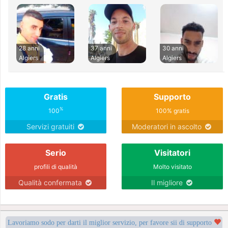
28 anni
37 anni
30 anni
Algiers
Algiers
Algiers
Gratis
Supporto
%
100
100% gratis
Servizi gratuiti
Moderatori in ascolto
Serio
Visitatori
profili di qualità
Molto visitato
Qualità confermata
Il migliore
Lavoriamo sodo per darti il miglior servizio, per favore sii di supporto