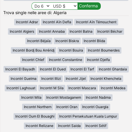
Trova single nelle aree di: Algeria
Incontri Adrar
Incontri Aïn Defla
Incontri Aïn Témouchent
Incontri Algiers
Incontri Annaba
Incontri Batna
Incontri Béchar
Incontri Béjaïa
Incontri Biskra
Incontri Blida
Incontri Bordj Bou Arréridj
Incontri Bouira
Incontri Boumerdes
Incontri Chlef
Incontri Constantine
Incontri Djelfa
Incontri El Bayadh
Incontri El Oued
Incontri El Tarf
Incontri Ghardaia
Incontri Guelma
Incontri Illizi
Incontri Jijel
Incontri Khenchela
Incontri Laghouat
Incontri M Sila
Incontri Mascara
Incontri Medea
Incontri Mila
Incontri Mostaganem
Incontri Naâma
Incontri Northern
Incontri Oran
Incontri Ouargla
Incontri Oum El Bouaghi
Incontri Persekutuan Kuala Lumpur
Incontri Relizane
Incontri Saida
Incontri Sétif