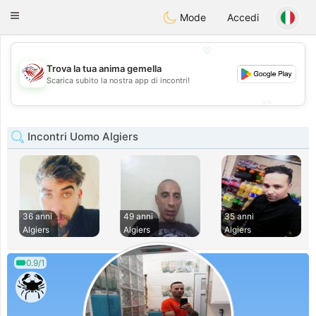
States
Dating
Toggle
Mode
Accedi
navigation
💖
Trova la tua anima gemella
💖
Scarica subito la nostra app di incontri!
💕
💕
Incontri Uomo Algiers
36 anni
49 anni
35 anni
Algiers
Algiers
Algiers
0.9/1