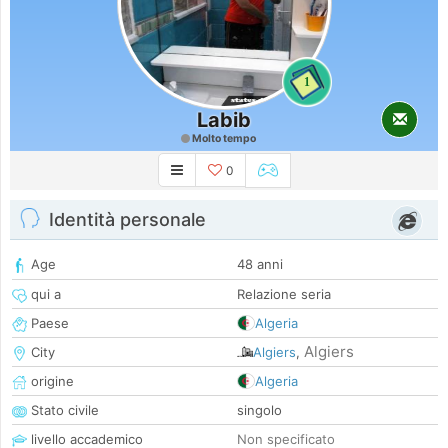
1
Labib
Molto tempo
0
Identità personale
Age
48 anni
qui a
Relazione seria
Paese
Algeria
Algiers
City
Algiers
,
origine
Algeria
Stato civile
singolo
livello accademico
Non specificato