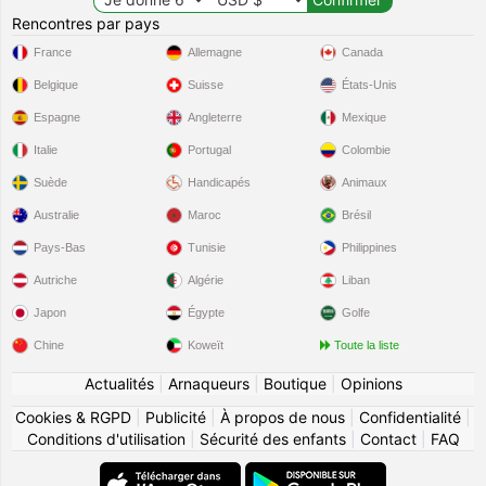
Rencontres par pays
France
Allemagne
Canada
Belgique
Suisse
États-Unis
Espagne
Angleterre
Mexique
Italie
Portugal
Colombie
Suède
Handicapés
Animaux
Australie
Maroc
Brésil
Pays-Bas
Tunisie
Philippines
Autriche
Algérie
Liban
Japon
Égypte
Golfe
Chine
Koweït
Toute la liste
Actualités
|
Arnaqueurs
|
Boutique
|
Opinions
Cookies & RGPD
|
Publicité
|
À propos de nous
|
Confidentialité
|
Conditions d'utilisation
|
Sécurité des enfants
|
Contact
|
FAQ