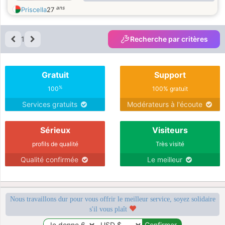
voyage et lire une livre romantique
ans
Priscella
27
1
Recherche par critères
Gratuit
Support
%
100
100% gratuit
Services gratuits
Modérateurs à l'écoute
Sérieux
Visiteurs
profils de qualité
Très visité
Qualité confirmée
Le meilleur
Nous travaillons dur pour vous offrir le meilleur service, soyez solidaire
s'il vous plaît