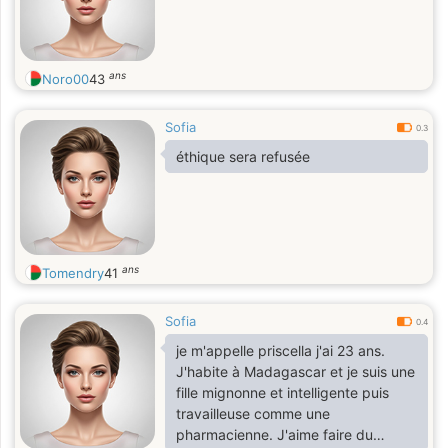
ans
Noro00
43
Sofia
0.3
éthique sera refusée
ans
Tomendry
41
Sofia
0.4
je m'appelle priscella j'ai 23 ans.
J'habite à Madagascar et je suis une
fille mignonne et intelligente puis
travailleuse comme une
pharmacienne. J'aime faire du