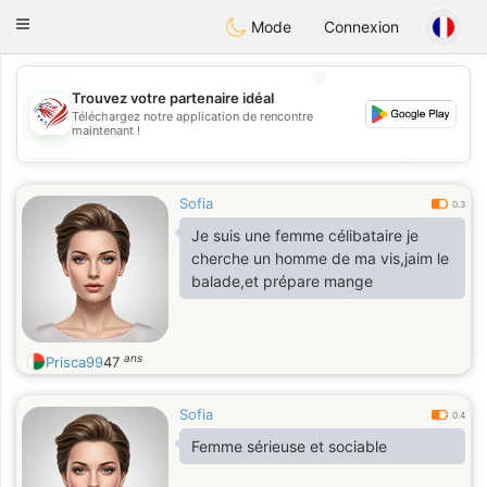
States
Dating
Toggle
Mode
Connexion
navigation
💖
Trouvez votre partenaire idéal
Téléchargez notre application de rencontre
💖
maintenant !
💕
💕
Sofia
0.3
Je suis une femme célibataire je
cherche un homme de ma vis,jaim le
balade,et prépare mange
ans
Prisca99
47
Sofia
0.4
Femme sérieuse et sociable