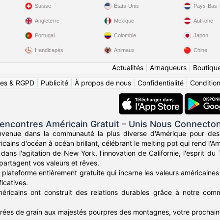
Suisse
États-Unis
Pays-Bas
Angleterre
Mexique
Autriche
Portugal
Colombie
Japon
Handicapés
Animaux
Chine
Actualités
|
Arnaqueurs
|
Boutiqu
ies & RGPD
|
Publicité
|
À propos de nous
|
Confidentialité
|
Conditions
encontres Américain Gratuit – Unis Nous Connecto
nvenue dans la communauté la plus diverse d'Amérique pour des
icains d'océan à océan brillant, célébrant le melting pot qui rend l'Am
ans l'agitation de New York, l'innovation de Californie, l'esprit d
partagent vos valeurs et rêves.
plateforme entièrement gratuite qui incarne les valeurs américaines 
icatives.
méricains ont construit des relations durables grâce à notre commu
ées de grain aux majestés pourpres des montagnes, votre prochain