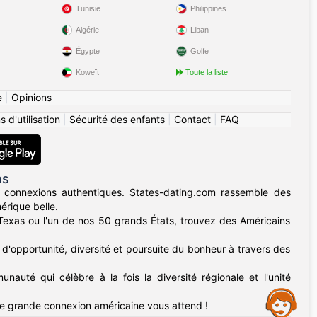
Tunisie
Philippines
Algérie
Liban
Égypte
Golfe
Koweït
Toute la liste
e
|
Opinions
 d'utilisation
|
Sécurité des enfants
|
Contact
|
FAQ
ns
 connexions authentiques. States-dating.com rassemble des
érique belle.
u Texas ou l'un de nos 50 grands États, trouvez des Américains
d'opportunité, diversité et poursuite du bonheur à travers des
nauté qui célèbre à la fois la diversité régionale et l'unité
Assistance
e grande connexion américaine vous attend !