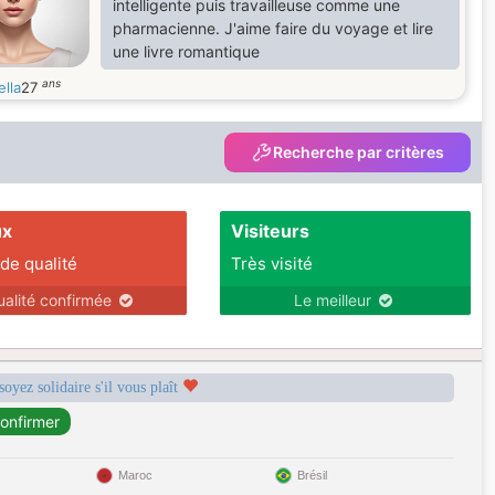
intelligente puis travailleuse comme une
pharmacienne. J'aime faire du voyage et lire
une livre romantique
ans
ella
27
Recherche par critères
ux
Visiteurs
 de qualité
Très visité
ualité confirmée
Le meilleur
soyez solidaire s'il vous plaît
Maroc
Brésil