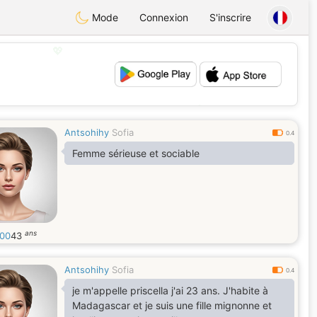
Mode
Connexion
S'inscrire
💖
💕
Antsohihy
Sofia
0.4
Femme sérieuse et sociable
ans
00
43
Antsohihy
Sofia
0.4
je m'appelle priscella j'ai 23 ans. J'habite à
Madagascar et je suis une fille mignonne et