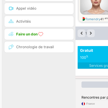
Appel vidéo
an
Tomendry
41
Activités
1
Faire un don
Chronologie de travail
Gratuit
%
100
Services gr
Rencontres par 
France