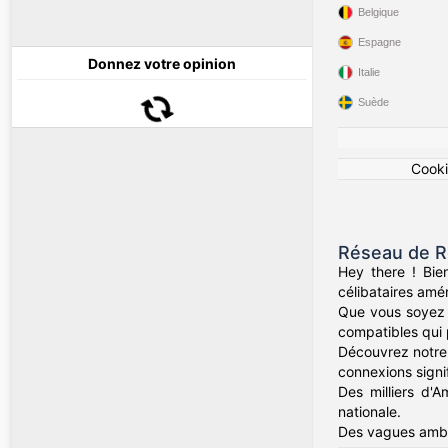
Belgique
Espagne
Donnez votre opinion
Italie
Suède
Cook
Réseau de R
Hey there ! Bie
célibataires amér
Que vous soyez d
compatibles qui 
Découvrez notre 
connexions signif
Des milliers d'A
nationale.
Des vagues ambr