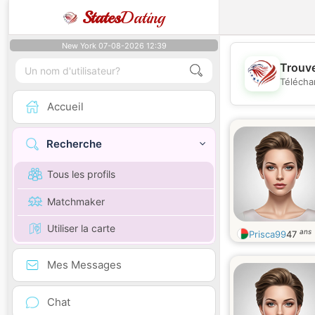
States
Dating
New York 07-08-2026 12:39
Trouve
Télécha
Accueil
Recherche
Tous les profils
Matchmaker
Utiliser la carte
ans
Prisca99
47
Mes Messages
Chat