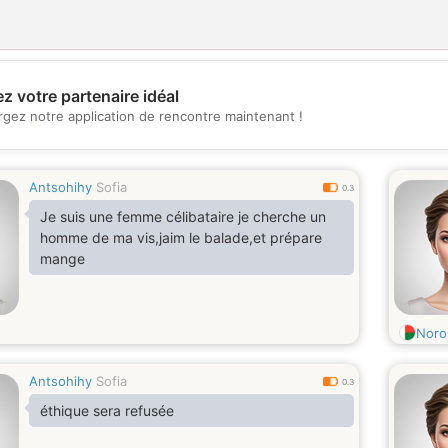
z votre partenaire idéal
rgez notre application de rencontre maintenant !
💖
💕
Antsohihy
Sofia
0.3
Je suis une femme célibataire je cherche un
homme de ma vis,jaim le balade,et prépare
mange
Noro
Antsohihy
Sofia
0.3
éthique sera refusée