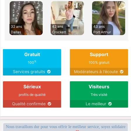
32 ans
42 ans
43 ans
Dallas
Crockett
Port Arthur
Gratuit
Support
%
100
100% gratuit
Services gratuits
Modérateurs à l'écoute
Sérieux
Visiteurs
profils de qualité
Très visité
Qualité confirmée
Le meilleur
Nous travaillons dur pour vous offrir le meilleur service, soyez solidaire