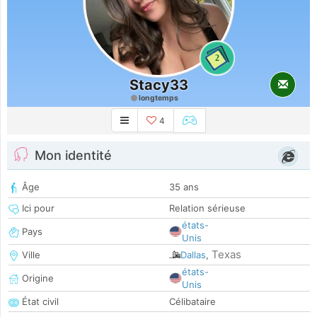
2
Stacy33
longtemps
4
Mon identité
Âge
35 ans
Ici pour
Relation sérieuse
états-
Pays
Unis
Texas
Ville
Dallas
,
états-
Origine
Unis
État civil
Célibataire