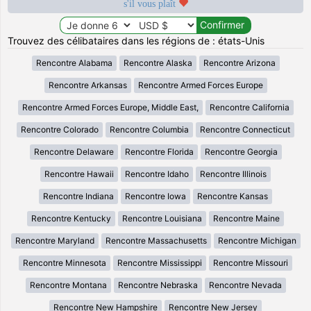
s'il vous plaît
Trouvez des célibataires dans les régions de : états-Unis
Rencontre Alabama
Rencontre Alaska
Rencontre Arizona
Rencontre Arkansas
Rencontre Armed Forces Europe
Rencontre Armed Forces Europe, Middle East,
Rencontre California
Rencontre Colorado
Rencontre Columbia
Rencontre Connecticut
Rencontre Delaware
Rencontre Florida
Rencontre Georgia
Rencontre Hawaii
Rencontre Idaho
Rencontre Illinois
Rencontre Indiana
Rencontre Iowa
Rencontre Kansas
Rencontre Kentucky
Rencontre Louisiana
Rencontre Maine
Rencontre Maryland
Rencontre Massachusetts
Rencontre Michigan
Rencontre Minnesota
Rencontre Mississippi
Rencontre Missouri
Rencontre Montana
Rencontre Nebraska
Rencontre Nevada
Rencontre New Hampshire
Rencontre New Jersey